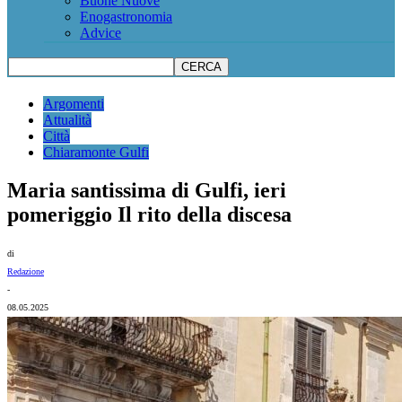
Buone Nuove
Enogastronomia
Advice
Argomenti
Attualità
Città
Chiaramonte Gulfi
Maria santissima di Gulfi, ieri
pomeriggio Il rito della discesa
di
Redazione
-
08.05.2025