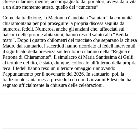
chiese cittadine, mentre, accompagnato dai portatori, aveva dato vita
a un altro momento atteso, quello del “cuncursu”.
Come da tradizione, la Madonna è andata a “salutare” la comunità
chiaramontana per poi proseguire la propria discesa seguita da
numerosi fedeli. Numerosi anche gli anziani che, affacciati sui
balconi delle proprie abitazioni, hanno reso il saluto alla “Bedda
matri”. Dopo i quattro chilometri del tracciato che separano la chiesa
Madre dal santuario, i sacerdoti hanno ricordato ai fedeli intervenuti
il significato della presenza sul territorio cittadino della “Regina e
Patrona di Chiaramonte”. Il simulacro di Maria Santissima di Gulfi,
al termine del rito, è stato, dunque, collocato all’interno della propria
teca. I fedeli hanno reso un ulteriore omaggio rinnovando
l’appuntamento per il novenario del 2026. In santuario, poi, la
tradizionale santa messa presieduta da don Giovanni Filesi che ha
segnato ufficialmente la chiusura delle celebrazioni.
Facebook
Twitter
Pinterest
WhatsApp