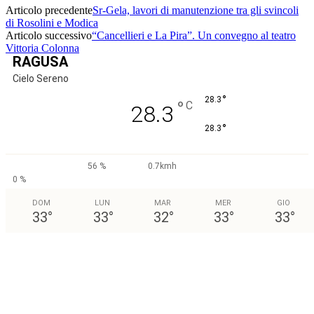
Articolo precedente
Sr-Gela, lavori di manutenzione tra gli svincoli
di Rosolini e Modica
Articolo successivo
“Cancellieri e La Pira”. Un convegno al teatro
Vittoria Colonna
RAGUSA
Cielo Sereno
°
28.3
°
C
28.3
°
28.3
56 %
0.7kmh
0 %
DOM
LUN
MAR
MER
GIO
33
°
33
°
32
°
33
°
33
°