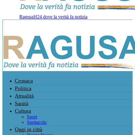
RagusaH24 dove la verità fa notizia
Cronaca
Politica
Attualità
Sanità
Cultura
Sport
Spettacolo
Oggi in città