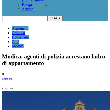
Buone Nuove
Enogastronomia
Advice
Argomenti
Cronaca
Homepage
Città
Modica
Modica, agenti di polizia arrestano ladro
di appartamento
di
Redazione
-
12.05.2025