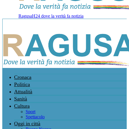
RagusaH24 dove la verità fa notizia
Cronaca
Politica
Attualità
Sanità
Cultura
Sport
Spettacolo
Oggi in città