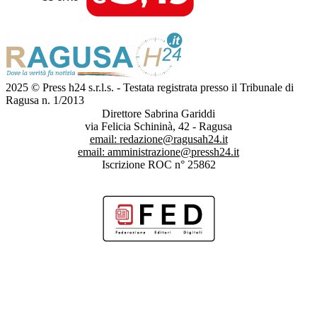
2025 © Press h24 s.r.l.s. - Testata registrata presso il Tribunale di
Ragusa n. 1/2013
Direttore Sabrina Gariddi
via Felicia Schininà, 42 - Ragusa
email:
redazione@ragusah24.it
email:
amministrazione@pressh24.it
Iscrizione ROC n° 25862