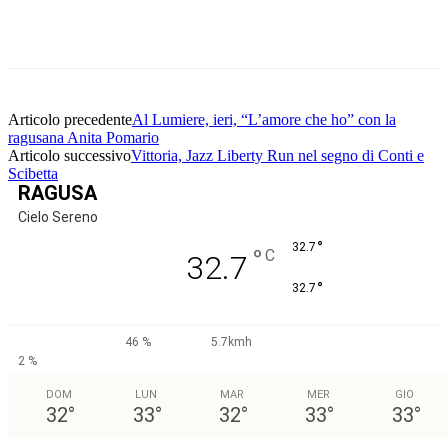
Facebook
Twitter
Pinterest
WhatsApp
Articolo precedente
Al Lumiere, ieri, “L’amore che ho” con la
ragusana Anita Pomario
Articolo successivo
Vittoria, Jazz Liberty Run nel segno di Conti e
Scibetta
RAGUSA
Cielo Sereno
°
32.7
°
C
32.7
°
32.7
46 %
5.7kmh
2 %
DOM
LUN
MAR
MER
GIO
32
°
33
°
32
°
33
°
33
°