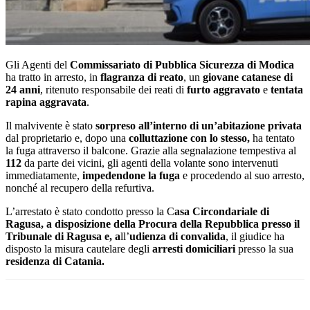
Gli Agenti del
Commissariato di Pubblica Sicurezza di Modica
ha tratto in arresto, in
flagranza di reato
, un
giovane catanese di
24 anni
, ritenuto responsabile dei reati di
furto aggravato
e
tentata
rapina aggravata
.
Il malvivente è stato
sorpreso all’interno di un’abitazione privata
dal proprietario e, dopo una
colluttazione con lo stesso,
ha tentato
la fuga attraverso il balcone. Grazie alla segnalazione tempestiva al
112
da parte dei vicini, gli agenti della volante sono intervenuti
immediatamente,
impedendone la fuga
e procedendo al suo arresto,
nonché al recupero della refurtiva.
L’arrestato è stato condotto presso la C
asa Circondariale di
Ragusa, a disposizione della Procura della Repubblica presso il
Tribunale di Ragusa e, a
ll’
udienza di convalida
, il giudice ha
disposto la misura cautelare degli
arresti domiciliari
presso la sua
residenza di Catania.