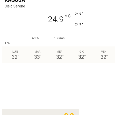
Cielo Sereno
°
24.9
°
C
24.9
°
24.9
63 %
1.9kmh
1 %
LUN
MAR
MER
GIO
VEN
32
°
33
°
32
°
32
°
32
°