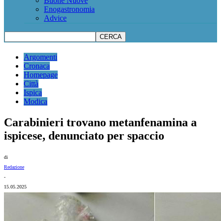
Buone Nuove
Enogastronomia
Advice
Argomenti
Cronaca
Homepage
Città
Ispica
Modica
Carabinieri trovano metanfenamina a
ispicese, denunciato per spaccio
di
Redazione
-
15.05.2025