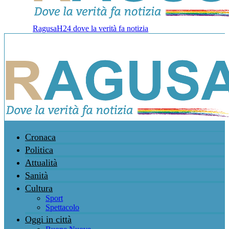
RagusaH24 dove la verità fa notizia
Cronaca
Politica
Attualità
Sanità
Cultura
Sport
Spettacolo
Oggi in città