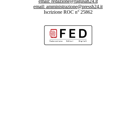
email:
redazione@ragusah24.it
email:
amministrazione@pressh24.it
Iscrizione ROC n° 25862