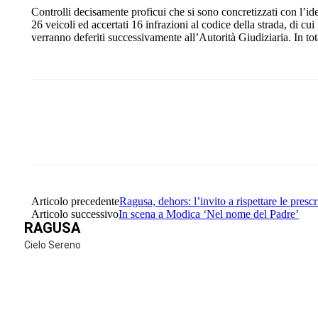
Controlli decisamente proficui che si sono concretizzati con l’iden
26 veicoli ed accertati 16 infrazioni al codice della strada, di cu
verranno deferiti successivamente all’Autorità Giudiziaria. In total
Share
Facebook
Twitter
Articolo precedente
Ragusa, dehors: l’invito a rispettare le prescr
Articolo successivo
In scena a Modica ‘Nel nome del Padre’
RAGUSA
Cielo Sereno