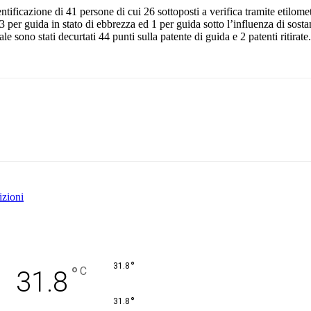
tificazione di 41 persone di cui 26 sottoposti a verifica tramite etilometr
i 3 per guida in stato di ebbrezza ed 1 per guida sotto l’influenza di sost
e sono stati decurtati 44 punti sulla patente di guida e 2 patenti ritirate.
Pinterest
WhatsApp
izioni
°
31.8
°
C
31.8
°
31.8