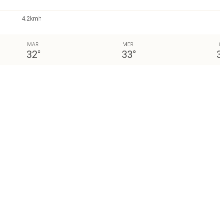
4.2kmh
MAR
MER
32
°
33
°