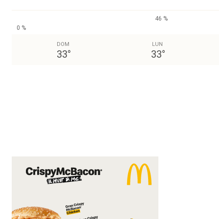
46 %
0 %
DOM
LUN
33
°
33
°