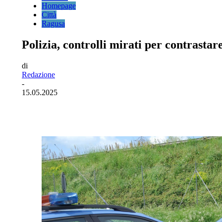
Homepage
Città
Ragusa
Polizia, controlli mirati per contrastar
di
Redazione
-
15.05.2025
Facebook
Twitter
Pinterest
WhatsA