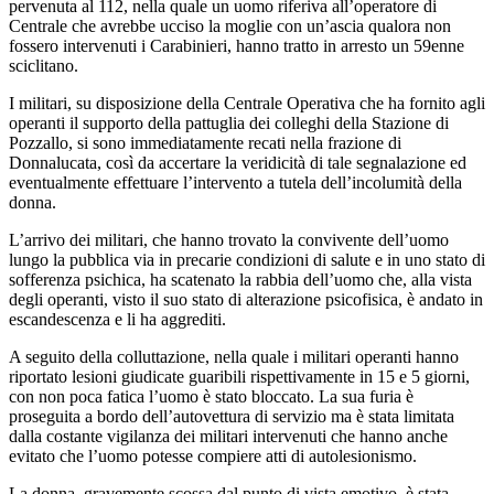
pervenuta al 112, nella quale un uomo riferiva all’operatore di
Centrale che avrebbe ucciso la moglie con un’ascia qualora non
fossero intervenuti i Carabinieri, hanno tratto in arresto un 59enne
sciclitano.
I militari, su disposizione della Centrale Operativa che ha fornito agli
operanti il supporto della pattuglia dei colleghi della Stazione di
Pozzallo, si sono immediatamente recati nella frazione di
Donnalucata, così da accertare la veridicità di tale segnalazione ed
eventualmente effettuare l’intervento a tutela dell’incolumità della
donna.
L’arrivo dei militari, che hanno trovato la convivente dell’uomo
lungo la pubblica via in precarie condizioni di salute e in uno stato di
sofferenza psichica, ha scatenato la rabbia dell’uomo che, alla vista
degli operanti, visto il suo stato di alterazione psicofisica, è andato in
escandescenza e li ha aggrediti.
A seguito della colluttazione, nella quale i militari operanti hanno
riportato lesioni giudicate guaribili rispettivamente in 15 e 5 giorni,
con non poca fatica l’uomo è stato bloccato. La sua furia è
proseguita a bordo dell’autovettura di servizio ma è stata limitata
dalla costante vigilanza dei militari intervenuti che hanno anche
evitato che l’uomo potesse compiere atti di autolesionismo.
La donna, gravemente scossa dal punto di vista emotivo, è stata