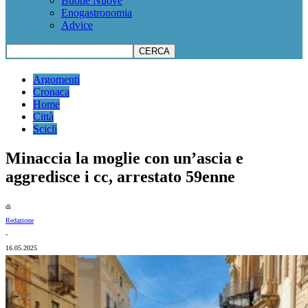
Buone Nuove
Enogastronomia
Advice
Argomenti
Cronaca
Home
Città
Scicli
Minaccia la moglie con un’ascia e
aggredisce i cc, arrestato 59enne
di
Redazione
-
16.05.2025