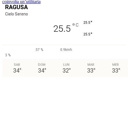
coinvolta un’utilitaria
RAGUSA
Cielo Sereno
°
25.5
°
C
25.5
°
25.5
57 %
0.9kmh
3 %
SAB
DOM
LUN
MAR
MER
34
°
34
°
32
°
33
°
33
°