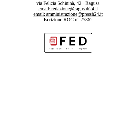
via Felicia Schininà, 42 - Ragusa
email:
redazione@ragusah24.it
email:
amministrazione@pressh24.it
Iscrizione ROC n° 25862