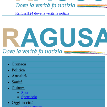
RagusaH24 dove la verità fa notizia
Cronaca
Politica
Attualità
Sanità
Cultura
Sport
Spettacolo
Oggi in città