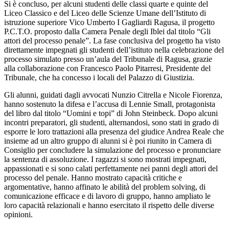
Si è concluso, per alcuni studenti delle classi quarte e quinte del
Liceo Classico e del Liceo delle Scienze Umane dell’Istituto di
istruzione superiore Vico Umberto I Gagliardi Ragusa, il progetto
P.C.T.O. proposto dalla Camera Penale degli Iblei dal titolo “Gli
attori del processo penale”. La fase conclusiva del progetto ha visto
direttamente impegnati gli studenti dell’istituto nella celebrazione del
processo simulato presso un’aula del Tribunale di Ragusa, grazie
alla collaborazione con Francesco Paolo Pitarresi, Presidente del
Tribunale, che ha concesso i locali del Palazzo di Giustizia.
Gli alunni, guidati dagli avvocati Nunzio Citrella e Nicole Fiorenza,
hanno sostenuto la difesa e l’accusa di Lennie Small, protagonista
del libro dal titolo “Uomini e topi” di John Steinbeck. Dopo alcuni
incontri preparatori, gli studenti, alternandosi, sono stati in grado di
esporre le loro trattazioni alla presenza del giudice Andrea Reale che
insieme ad un altro gruppo di alunni si è poi riunito in Camera di
Consiglio per concludere la simulazione del processo e pronunciare
la sentenza di assoluzione. I ragazzi si sono mostrati impegnati,
appassionati e si sono calati perfettamente nei panni degli attori del
processo del penale. Hanno mostrato capacità critiche e
argomentative, hanno affinato le abilità del problem solving, di
comunicazione efficace e di lavoro di gruppo, hanno ampliato le
loro capacità relazionali e hanno esercitato il rispetto delle diverse
opinioni.