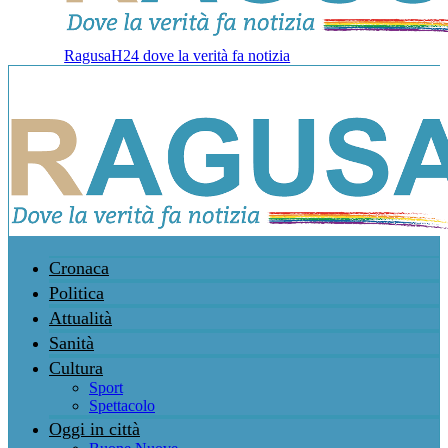
RagusaH24 dove la verità fa notizia
Cronaca
Politica
Attualità
Sanità
Cultura
Sport
Spettacolo
Oggi in città