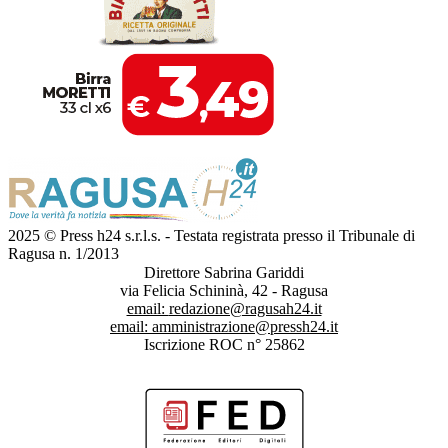
2025 © Press h24 s.r.l.s. - Testata registrata presso il Tribunale di
Ragusa n. 1/2013
Direttore Sabrina Gariddi
via Felicia Schininà, 42 - Ragusa
email:
redazione@ragusah24.it
email:
amministrazione@pressh24.it
Iscrizione ROC n° 25862