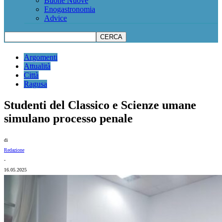
Buone Nuove
Enogastronomia
Advice
Argomenti
Attualità
Città
Ragusa
Studenti del Classico e Scienze umane
simulano processo penale
di
Redazione
-
16.05.2025