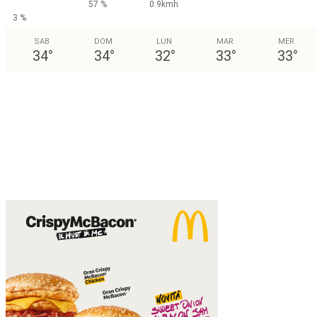
57 %
0.9kmh
3 %
SAB
DOM
LUN
MAR
MER
34
°
34
°
32
°
33
°
33
°