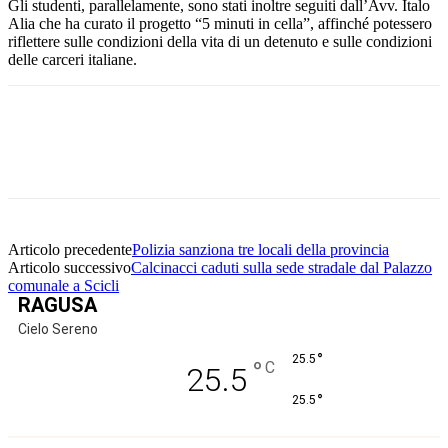
Gli studenti, parallelamente, sono stati inoltre seguiti dall’Avv. Italo
Alia che ha curato il progetto “5 minuti in cella”, affinché potessero
riflettere sulle condizioni della vita di un detenuto e sulle condizioni
delle carceri italiane.
Facebook
Twitter
Pinterest
WhatsApp
Articolo precedente
Polizia sanziona tre locali della provincia
Articolo successivo
Calcinacci caduti sulla sede stradale dal Palazzo
comunale a Scicli
RAGUSA
Cielo Sereno
°
25.5
°
C
25.5
°
25.5