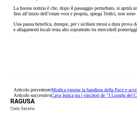
La buona notizia è che, dopo il passaggio perturbato, si aprirà un
fino all’inizio dell’estate vera e propria, spiega Tedici, non so
Una pausa benefica, dunque, per i siciliani messi a dura prova da
e allagamenti locali resta alto soprattutto tra mercoledì pomerigg
Share
Facebook
Twitter
Articolo precedente
Modica espone la bandiera della Pace e acce
Articolo successivo
Cava Ispica tra i vincitori de “I Luoghi del
RAGUSA
Cielo Sereno