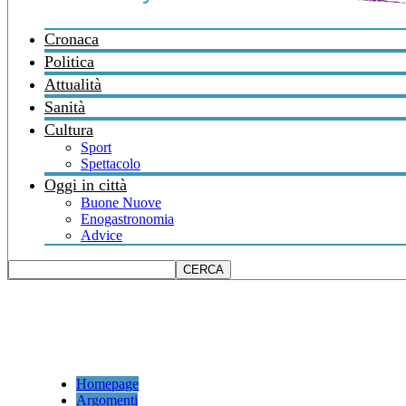
Cronaca
Politica
Attualità
Sanità
Cultura
Sport
Spettacolo
Oggi in città
Buone Nuove
Enogastronomia
Advice
Homepage
Argomenti