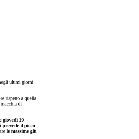
egli ultimi giorni
re rispetto a quella
a macchia di
e giovedì 19
i prevede il picco
are
le massime giù