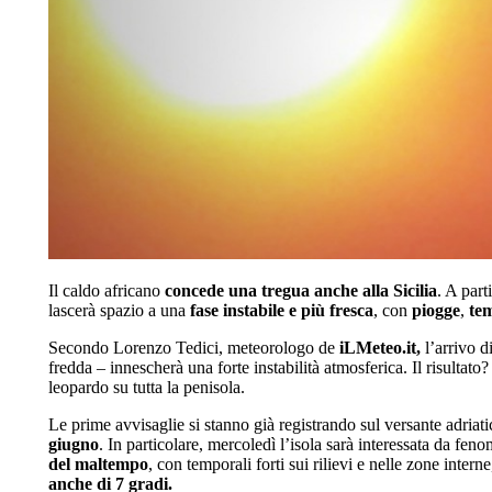
Il caldo africano
concede una tregua anche alla Sicilia
. A part
lascerà spazio a una
fase instabile e più fresca
, con
piogge
,
te
Secondo Lorenzo Tedici, meteorologo de
iLMeteo.it,
l’arrivo d
fredda – innescherà una forte instabilità atmosferica. Il risultato
leopardo su tutta la penisola.
Le prime avvisaglie si stanno già registrando sul versante adriat
giugno
. In particolare, mercoledì l’isola sarà interessata da fe
del maltempo
, con temporali forti sui rilievi e nelle zone int
anche di 7 gradi.