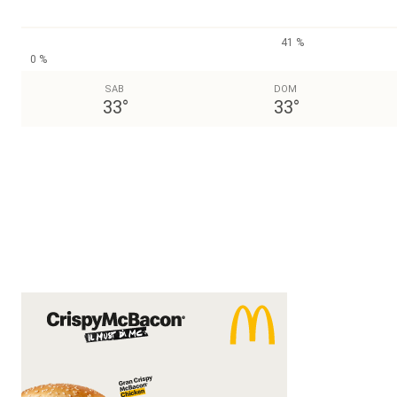
41 %
0 %
SAB
DOM
33
°
33
°