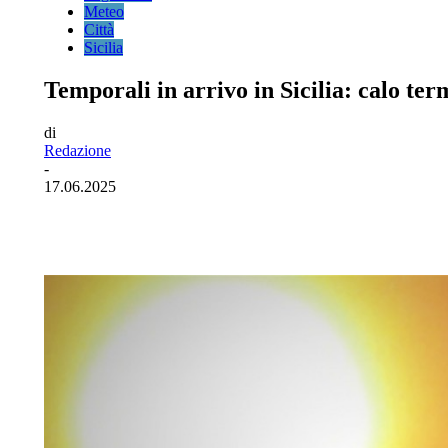
Meteo
Città
Sicilia
Temporali in arrivo in Sicilia: calo ter
di
Redazione
-
17.06.2025
Facebook
Twitter
Pinterest
WhatsA