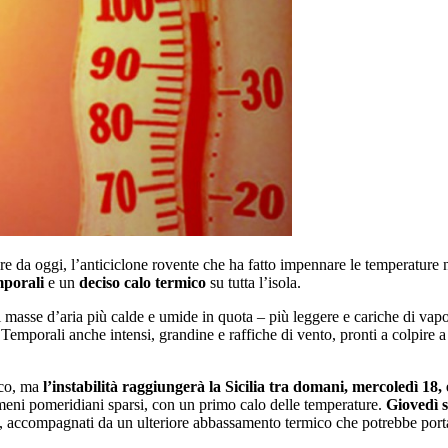
ire da oggi, l’anticiclone rovente che ha fatto impennare le temperature n
mporali
e un
deciso calo termico
su tutta l’isola.
i masse d’aria più calde e umide in quota – più leggere e cariche di vapo
? Temporali anche intensi, grandine e raffiche di vento, pronti a colpire 
ico, ma
l’instabilità raggiungerà la Sicilia tra domani, mercoledì 18, 
nomeni pomeridiani sparsi, con un primo calo delle temperature.
Giovedì s
erne, accompagnati da un ulteriore abbassamento termico che potrebbe port