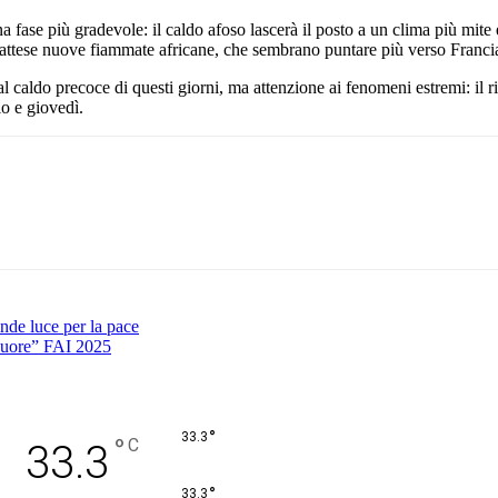
a fase più gradevole: il caldo afoso lascerà il posto a un clima più mite
no attese nuove fiammate africane, che sembrano puntare più verso Francia
l caldo precoce di questi giorni, ma attenzione ai fenomeni estremi: il r
io e giovedì.
Pinterest
WhatsApp
nde luce per la pace
 Cuore” FAI 2025
°
33.3
°
C
33.3
°
33.3