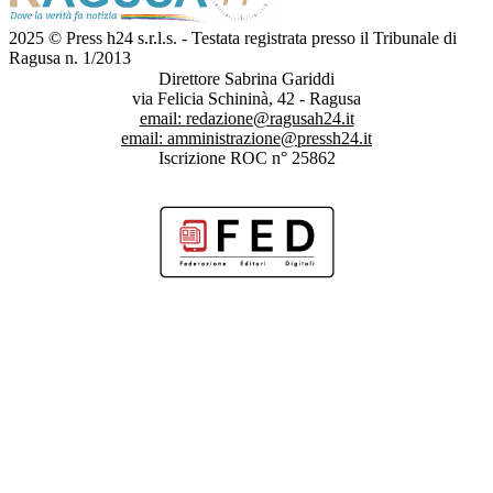
2025 © Press h24 s.r.l.s. - Testata registrata presso il Tribunale di
Ragusa n. 1/2013
Direttore Sabrina Gariddi
via Felicia Schininà, 42 - Ragusa
email:
redazione@ragusah24.it
email:
amministrazione@pressh24.it
Iscrizione ROC n° 25862