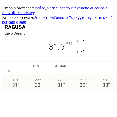
Articolo precedente
Belìce, sindaci contro l’invasione di eolico e
fotovoltaico selvaggi
Articolo successivo
Anche quest’anno la “spiaggia degli americani”
per cani e gatti
RAGUSA
Cielo Sereno
°
31.5
°
C
31.5
°
31.5
49 %
4.6kmh
6 %
SAB
DOM
LUN
MAR
MER
31
°
33
°
31
°
32
°
33
°