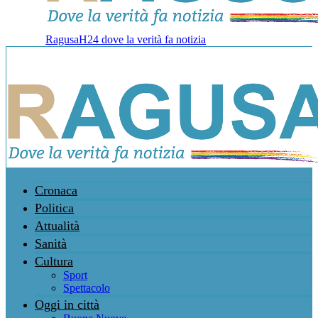
RagusaH24 dove la verità fa notizia
Cronaca
Politica
Attualità
Sanità
Cultura
Sport
Spettacolo
Oggi in città