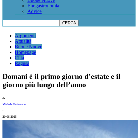
Buone Nuove
Enogastronomia
Advice
Argomenti
Attualità
Buone Nuove
Homepage
Città
Ragusa
Domani è il primo giorno d’estate e il
giorno più lungo dell’anno
di
Michele Farinaccio
-
20.06.2025