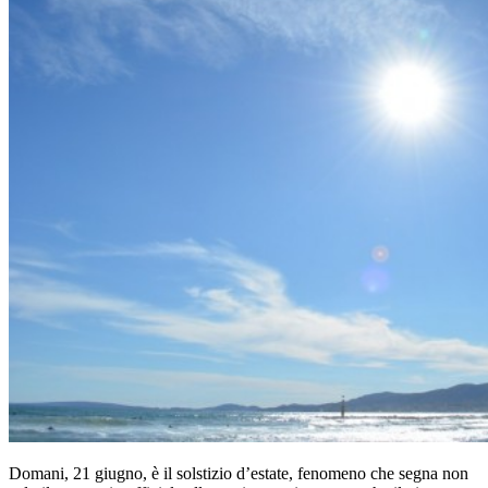
Domani, 21 giugno, è il solstizio d’estate, fenomeno che segna non