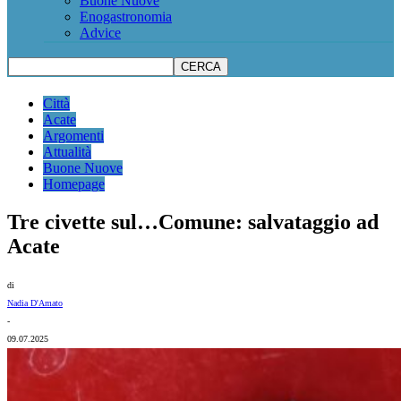
Buone Nuove
Enogastronomia
Advice
Città
Acate
Argomenti
Attualità
Buone Nuove
Homepage
Tre civette sul…Comune: salvataggio ad
Acate
di
Nadia D'Amato
-
09.07.2025