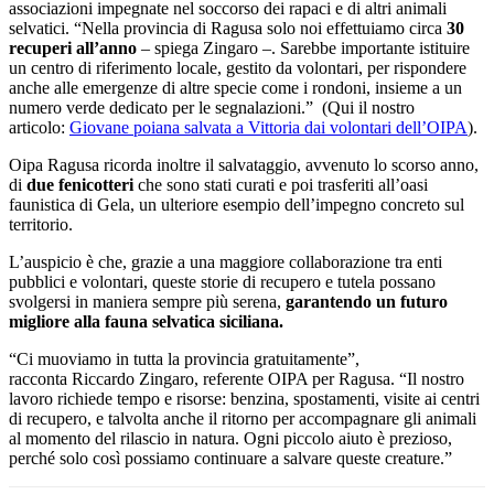
associazioni impegnate nel soccorso dei rapaci e di altri animali
selvatici. “Nella provincia di Ragusa solo noi effettuiamo circa
30
recuperi all’anno
– spiega Zingaro –. Sarebbe importante istituire
un centro di riferimento locale, gestito da volontari, per rispondere
anche alle emergenze di altre specie come i rondoni, insieme a un
numero verde dedicato per le segnalazioni.” (Qui il nostro
articolo:
Giovane poiana salvata a Vittoria dai volontari dell’OIPA
).
Oipa Ragusa ricorda inoltre il salvataggio, avvenuto lo scorso anno,
di
due fenicotteri
che sono stati curati e poi trasferiti all’oasi
faunistica di Gela, un ulteriore esempio dell’impegno concreto sul
territorio.
L’auspicio è che, grazie a una maggiore collaborazione tra enti
pubblici e volontari, queste storie di recupero e tutela possano
svolgersi in maniera sempre più serena,
garantendo un futuro
migliore alla fauna selvatica siciliana.
“Ci muoviamo in tutta la provincia gratuitamente”,
racconta
Riccardo Zingaro, referente OIPA per Ragusa. “Il nostro
lavoro richiede tempo e risorse: benzina, spostamenti, visite ai centri
di recupero, e talvolta anche il ritorno per accompagnare gli animali
al momento del rilascio in natura. Ogni piccolo aiuto è prezioso,
perché solo così possiamo continuare a salvare queste creature.”