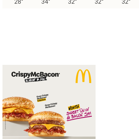
28
°
34
°
32
°
32
°
32
°