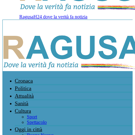
RagusaH24 dove la verità fa notizia
Cronaca
Politica
Attualità
Sanità
Cultura
Sport
Spettacolo
Oggi in città