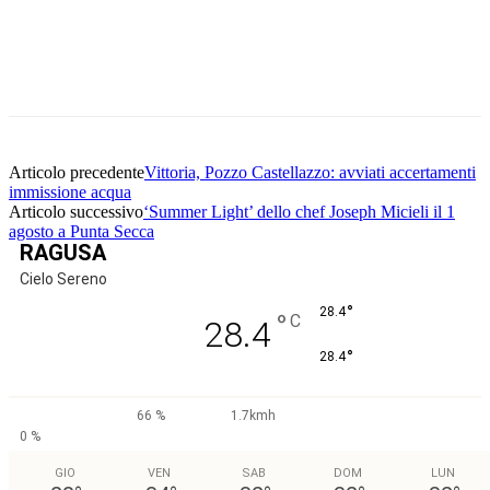
Facebook
Twitter
Pinterest
WhatsApp
Articolo precedente
Vittoria, Pozzo Castellazzo: avviati accertamenti
immissione acqua
Articolo successivo
‘Summer Light’ dello chef Joseph Micieli il 1
agosto a Punta Secca
RAGUSA
Cielo Sereno
°
28.4
°
C
28.4
°
28.4
66 %
1.7kmh
0 %
GIO
VEN
SAB
DOM
LUN