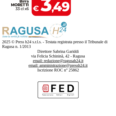
2025 © Press h24 s.r.l.s. - Testata registrata presso il Tribunale di
Ragusa n. 1/2013
Direttore Sabrina Gariddi
via Felicia Schininà, 42 - Ragusa
email:
redazione@ragusah24.it
email:
amministrazione@pressh24.it
Iscrizione ROC n° 25862