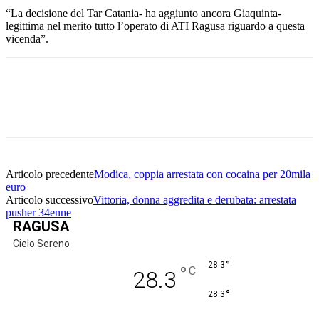
“La decisione del Tar Catania- ha aggiunto ancora Giaquinta-
legittima nel merito tutto l’operato di ATI Ragusa riguardo a questa
vicenda”.
Facebook
Twitter
Pinterest
WhatsApp
Articolo precedente
Modica, coppia arrestata con cocaina per 20mila
euro
Articolo successivo
Vittoria, donna aggredita e derubata: arrestata
pusher 34enne
RAGUSA
Cielo Sereno
°
28.3
°
C
28.3
°
28.3