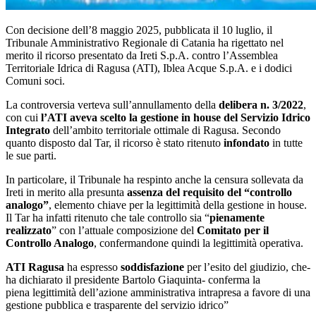
Con decisione dell’8 maggio 2025, pubblicata il 10 luglio, il
Tribunale Amministrativo Regionale di Catania ha rigettato nel
merito il ricorso presentato da
Ireti S.p.A.
contro l’Assemblea
Territoriale Idrica di Ragusa (ATI),
Iblea Acque S.p.A.
e i
dodici
Comuni soci.
La controversia verteva sull’annullamento della
delibera n. 3/2022
,
con cui
l’ATI aveva scelto la
gestione in house
del Servizio Idrico
Integrato
dell’ambito territoriale ottimale di Ragusa. Secondo
quanto disposto dal Tar, il ricorso è stato ritenuto
infondato
in tutte
le sue parti.
In particolare, il Tribunale ha respinto anche la censura sollevata da
Ireti in merito alla presunta
assenza del requisito del “controllo
analogo”
, elemento chiave per la legittimità della gestione in house.
Il Tar ha infatti ritenuto che tale controllo sia “
pienamente
realizzato
” con l’attuale composizione del
Comitato per il
Controllo Analogo
, confermandone quindi la legittimità operativa.
ATI Ragusa
ha espresso
soddisfazione
per l’esito del giudizio, che-
ha dichiarato il presidente Bartolo Giaquinta- conferma la
piena
legittimità dell’azione amministrativa intrapresa a favore di una
gestione pubblica e trasparente del servizio idrico”