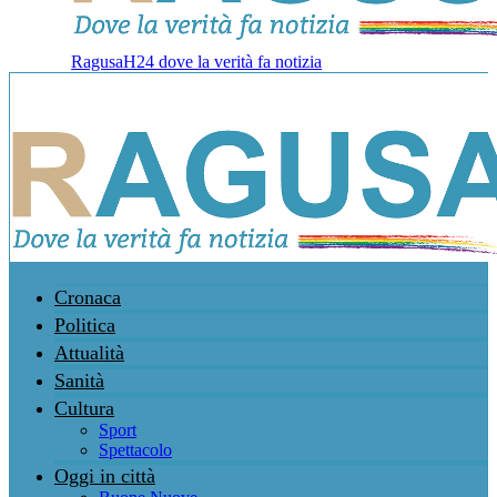
RagusaH24 dove la verità fa notizia
Cronaca
Politica
Attualità
Sanità
Cultura
Sport
Spettacolo
Oggi in città