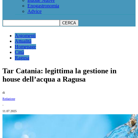
Buone Nuove
Enogastronomia
Advice
Argomenti
Attualità
Homepage
Città
Ragusa
Tar Catania: legittima la gestione in
house dell’acqua a Ragusa
di
Redazione
-
11.07.2025