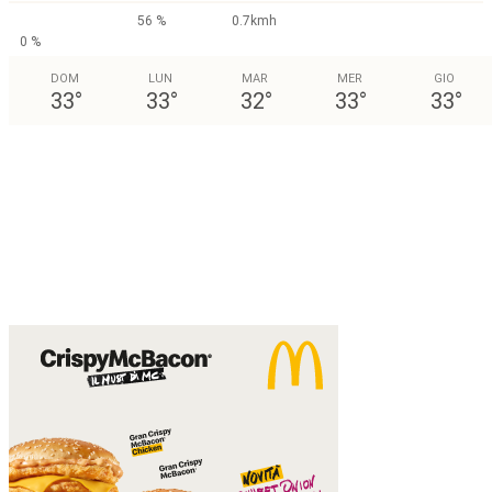
56 %
0.7kmh
0 %
DOM
LUN
MAR
MER
GIO
33
°
33
°
32
°
33
°
33
°