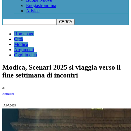
Buone Nuove
Enogastronomia
Advice
Homepage
Città
Modica
Argomenti
Oggi in città
Modica, Scenari 2025 si viaggia verso il
fine settimana di incontri
di
Redazione
-
17.07.2025