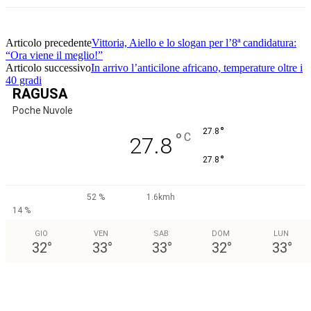
Articolo precedente
Vittoria, Aiello e lo slogan per l’8ª candidatura:
“Ora viene il meglio!”
Articolo successivo
In arrivo l’anticilone africano, temperature oltre i
40 gradi
RAGUSA
Poche Nuvole
°
27.8
°
C
27.8
°
27.8
52 %
1.6kmh
14 %
GIO
VEN
SAB
DOM
LUN
32
°
33
°
33
°
32
°
33
°