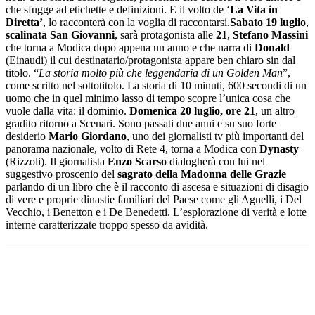
che sfugge ad etichette e definizioni. E il volto de ‘
La Vita in
Diretta’
, lo racconterà con la voglia di raccontarsi.
Sabato 19 luglio
,
scalinata San Giovanni
, sarà protagonista alle
21
,
Stefano Massini
che torna a Modica dopo appena un anno e che narra di
Donald
(Einaudi) il cui destinatario/protagonista appare ben chiaro sin dal
titolo. “
La storia molto più che leggendaria di un Golden Man
”,
come scritto nel sottotitolo. La storia di 10 minuti, 600 secondi di un
uomo che in quel minimo lasso di tempo scopre l’unica cosa che
vuole dalla vita: il dominio.
Domenica 20 luglio, ore 21
, un altro
gradito ritorno a Scenari. Sono passati due anni e su suo forte
desiderio
Mario Giordano
, uno dei giornalisti tv più importanti del
panorama nazionale, volto di Rete 4, torna a Modica con
Dynasty
(Rizzoli). Il giornalista
Enzo Scarso
dialogherà con lui nel
suggestivo proscenio del
sagrato della Madonna delle Grazie
parlando di un libro che è il racconto di ascesa e situazioni di disagio
di vere e proprie dinastie familiari del Paese come gli Agnelli, i Del
Vecchio, i Benetton e i De Benedetti. L’esplorazione di verità e lotte
interne caratterizzate troppo spesso da avidità.
Facebook
Twitter
Pinterest
WhatsApp