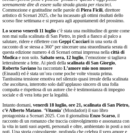
serenamente dire di essere sulla strada giusta per riuscirci.
Commozione e gratitudine nelle parole di
Piera Ficili
, direttore
artistico di Scenari 2025, che ha incassato gli ottimi risultati dello
scorso fine settimana e si prepara agli appuntamenti del prossimo.
Lo scorso venerdì 11 luglio
c’è stata una moltitudine di gente come
non mai sulla scalinata di San Pietro, in piedi a fianco al palco a
salutare, ridere e riflettere con
Geppi Cucciari
in una sorta di
racconto di se stessa a 360° per sincerare una straordinaria serata di
questa edizione numero 4 di Scenari ormai impressa nella
città di
Modica
e non solo.
Sabato sera, 12 luglio
, l’emozione si tagliava
letteralmente a fette. Ai piedi della
scalinata di San Giorgio
,
Roberto Saviano
ha raccontato
L’amore mio non muore
(Einaudi) ed è stata un’ora come poche volte vissuta prima.
Tantissima tensione emotiva nel silenzio quasi irreale della scalinata
che ascoltava, interrotto solo dall’applauso sincero di una folla
compatta e rispettosa di un autore che è testimonianza di impegno
sociale e di vera lotta per la legalità.
Intanto domani,
venerdì 18 luglio, ore 21, scalinata di San Pietro,
c’è Alberto Matano
. ‘
Vitamia
’ (Mondadori) il suo libro
protagonista a Scenari 2025. Con il giornalista
Enzo Scarso
, il
racconto di un romanzo che traccia coinvolgimento e assonanza con
la vita in tanti suoi aspetti, personali e oltre, ambientato in posti a noi
noti. Una storia coinvolgente, profonda che celebra il vero amore e