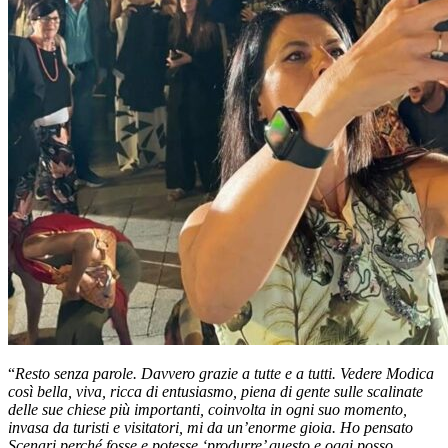
“
Resto senza parole. Davvero grazie a tutte e a tutti. Vedere Modica
così bella, viva, ricca di entusiasmo, piena di gente sulle scalinate
delle sue chiese più importanti, coinvolta in ogni suo momento,
invasa da turisti e visitatori, mi da un’enorme gioia. Ho pensato
Scenari perché fosse e potesse ‘produrre’ questo e oggi posso