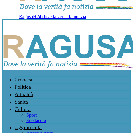
RagusaH24 dove la verità fa notizia
Cronaca
Politica
Attualità
Sanità
Cultura
Sport
Spettacolo
Oggi in città