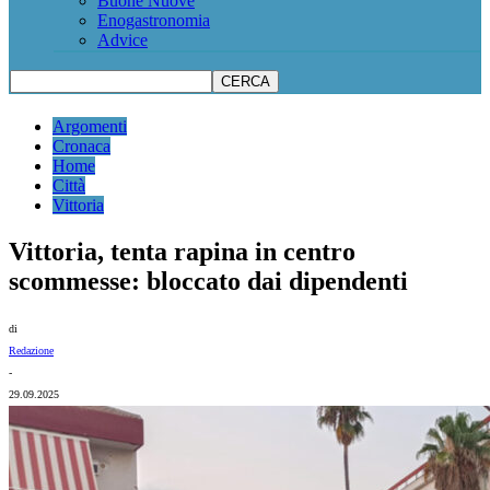
Buone Nuove
Enogastronomia
Advice
Argomenti
Cronaca
Home
Città
Vittoria
Vittoria, tenta rapina in centro
scommesse: bloccato dai dipendenti
di
Redazione
-
29.09.2025