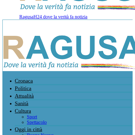
RagusaH24 dove la verità fa notizia
Cronaca
Politica
Attualità
Sanità
Cultura
Sport
Spettacolo
Oggi in città