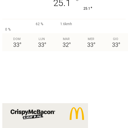
°
25.1
°
25.1
62 %
1.6kmh
0 %
DOM
LUN
MAR
MER
GIO
33
°
33
°
32
°
33
°
33
°