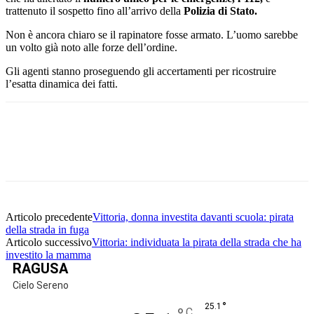
trattenuto il sospetto fino all’arrivo della
Polizia di Stato.
Non è ancora chiaro se il rapinatore fosse armato. L’uomo sarebbe
un volto già noto alle forze dell’ordine.
Gli agenti stanno proseguendo gli accertamenti per ricostruire
l’esatta dinamica dei fatti.
Facebook
Twitter
Pinterest
WhatsApp
Articolo precedente
Vittoria, donna investita davanti scuola: pirata
della strada in fuga
Articolo successivo
Vittoria: individuata la pirata della strada che ha
investito la mamma
RAGUSA
Cielo Sereno
°
25.1
C