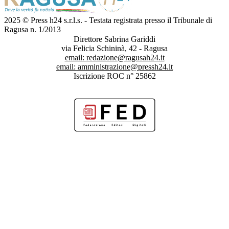
2025 © Press h24 s.r.l.s. - Testata registrata presso il Tribunale di
Ragusa n. 1/2013
Direttore Sabrina Gariddi
via Felicia Schininà, 42 - Ragusa
email:
redazione@ragusah24.it
email:
amministrazione@pressh24.it
Iscrizione ROC n° 25862