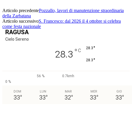
Articolo precedente
Pozzallo, lavori di manutenzione straordinaria
della Zarbatana
Articolo successivo
S. Francesco: dal 2026 il 4 ottobre si celebra
come festa nazionale
RAGUSA
Cielo Sereno
°
28.3
°
C
28.3
°
28.3
56 %
0.7kmh
0 %
DOM
LUN
MAR
MER
GIO
33
°
33
°
32
°
33
°
33
°