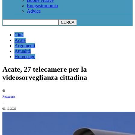
Buone Nuove
Enogastronomia
Advice
Città
Acate
Argomenti
Attualità
Homepage
Acate, 27 telecamere per la
videosorveglianza cittadina
di
Redazione
-
03.10.2025