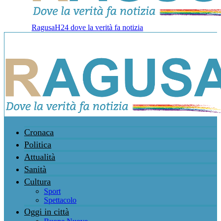
RagusaH24 dove la verità fa notizia
Cronaca
Politica
Attualità
Sanità
Cultura
Sport
Spettacolo
Oggi in città