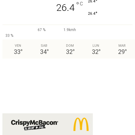
°
26.4
°
C
26.4
°
26.4
67 %
1.9kmh
33 %
VEN
SAB
DOM
LUN
MAR
33
°
34
°
32
°
32
°
29
°