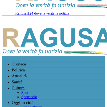
RagusaH24 dove la verità fa notizia
Cronaca
Politica
Attualità
Sanità
Cultura
Sport
Spettacolo
Oggi in città