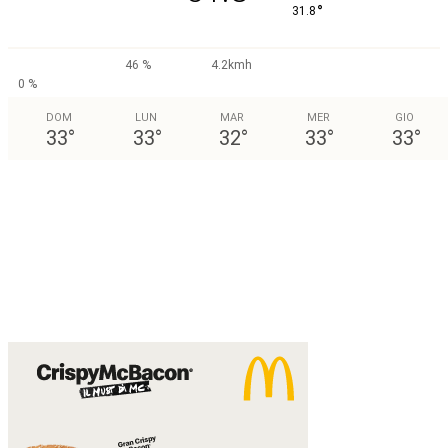
°
31.8
46 %
4.2kmh
0 %
DOM
LUN
MAR
MER
GIO
33
°
33
°
32
°
33
°
33
°