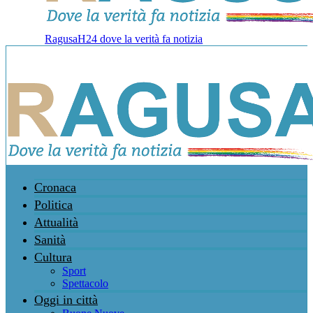
RagusaH24 dove la verità fa notizia
Cronaca
Politica
Attualità
Sanità
Cultura
Sport
Spettacolo
Oggi in città