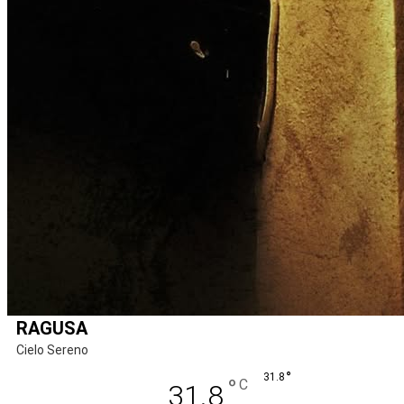
RAGUSA
Cielo Sereno
°
31.8
°
C
31.8