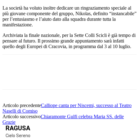
La società ha voluto inoltre dedicare un ringraziamento speciale al
più giovane componente del gruppo, Nikolas, definito “instancabile”
per l’entusiasmo e l’aiuto dato alla squadra durante tutta la
manifestazione.
Archiviata la finale nazionale, per la Sette Colli Scicli è già tempo di
pensare al futuro. Il prossimo grande appuntamento sarà infatti
quello degli Europei di Cracovia, in programma dal 3 al 10 luglio.
Facebook
Twitter
Pinterest
WhatsApp
Articolo precedente
Calliope canta per Niscemi, successo al Teatro
Naselli di Comiso
Articolo successivo
Chiaramonte Gulfi celebra Maria SS. delle
Grazie
RAGUSA
Cielo Sereno