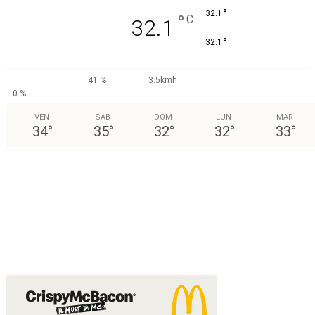
°
32.1
°
C
32.1
°
32.1
41 %
3.5kmh
0 %
VEN
SAB
DOM
LUN
MAR
34
°
35
°
32
°
32
°
33
°