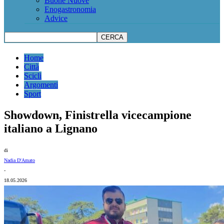
Buone Nuove
Enogastronomia
Advice
Home
Città
Scicli
Argomenti
Sport
Showdown, Finistrella vicecampione
italiano a Lignano
di
Nadia D'Amato
-
18.05.2026