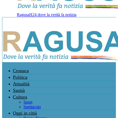
RagusaH24 dove la verità fa notizia
Cronaca
Politica
Attualità
Sanità
Cultura
Sport
Spettacolo
Oggi in città