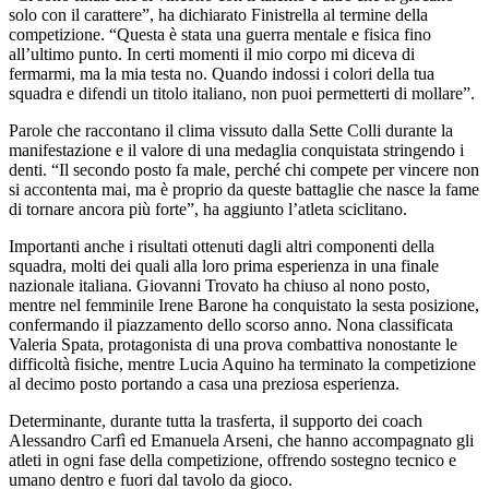
solo con il carattere”, ha dichiarato Finistrella al termine della
competizione. “Questa è stata una guerra mentale e fisica fino
all’ultimo punto. In certi momenti il mio corpo mi diceva di
fermarmi, ma la mia testa no. Quando indossi i colori della tua
squadra e difendi un titolo italiano, non puoi permetterti di mollare”.
Parole che raccontano il clima vissuto dalla Sette Colli durante la
manifestazione e il valore di una medaglia conquistata stringendo i
denti. “Il secondo posto fa male, perché chi compete per vincere non
si accontenta mai, ma è proprio da queste battaglie che nasce la fame
di tornare ancora più forte”, ha aggiunto l’atleta sciclitano.
Importanti anche i risultati ottenuti dagli altri componenti della
squadra, molti dei quali alla loro prima esperienza in una finale
nazionale italiana. Giovanni Trovato ha chiuso al nono posto,
mentre nel femminile Irene Barone ha conquistato la sesta posizione,
confermando il piazzamento dello scorso anno. Nona classificata
Valeria Spata, protagonista di una prova combattiva nonostante le
difficoltà fisiche, mentre Lucia Aquino ha terminato la competizione
al decimo posto portando a casa una preziosa esperienza.
Determinante, durante tutta la trasferta, il supporto dei coach
Alessandro Carfì ed Emanuela Arseni, che hanno accompagnato gli
atleti in ogni fase della competizione, offrendo sostegno tecnico e
umano dentro e fuori dal tavolo da gioco.