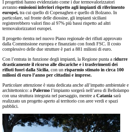
I progettisti hanno evidenziato come i due termovalorizzatori
avranno
emissioni inferiori rispetto agli impianti di riferimento
europei,
tra cui quello di Copenaghen e quello di Bolzano. In
particolare, sul fronte delle diossine, gli impianti siciliani
registrerebbero valori fino al 97% più bassi rispetto ad altri
termovalorizzatori europei.
Il progetto rientra nel nuovo Piano regionale dei rifiuti approvato
dalla Commissione europea e finanziato con fondi FSC. Il costo
complessivo delle due strutture è pari a 881 milioni di euro.
Con l’entrata in funzione degli impianti, la Regione punta a r
idurre
drasticamente il ricorso alle discariche e i trasferimenti dei
rifiuti fuori dalla Sicilia
, con un
risparmio stimato in circa 100
milioni di euro l’anno per cittadini e imprese.
Particolare attenzione è stata dedicata anche all’impatto ambientale e
architettonico: a
Palermo
l’impianto sorgerà nell’area di Bellolampo
con una struttura integrata nel paesaggio, mentre a
Catania
sarà
realizzato un progetto aperto al territorio con aree verdi e spazi
pubblici.