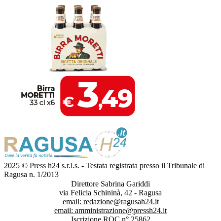
2025 © Press h24 s.r.l.s. - Testata registrata presso il Tribunale di
Ragusa n. 1/2013
Direttore Sabrina Gariddi
via Felicia Schininà, 42 - Ragusa
email:
redazione@ragusah24.it
email:
amministrazione@pressh24.it
Iscrizione ROC n° 25862