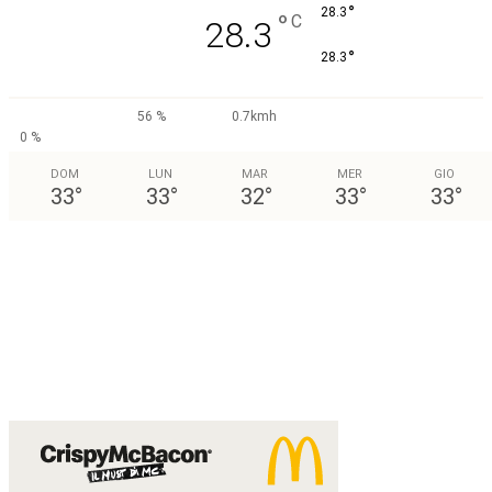
°
28.3
°
C
28.3
°
28.3
56 %
0.7kmh
0 %
DOM
LUN
MAR
MER
GIO
33
°
33
°
32
°
33
°
33
°