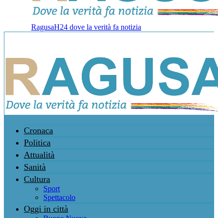
RagusaH24 dove la verità fa notizia
Cronaca
Politica
Attualità
Sanità
Cultura
Sport
Spettacolo
Oggi in città