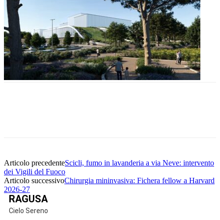
Facebook
Twitter
Pinterest
WhatsApp
Articolo precedente
Scicli, fumo in lavanderia a via Neve: intervento
dei Vigili del Fuoco
Articolo successivo
Chirurgia mininvasiva: Fichera fellow a Harvard
2026-27
RAGUSA
Cielo Sereno