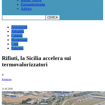
Buone Nuove
Enogastronomia
Advice
Argomenti
Attualità
Catania
Homepage
Città
Palermo
Rifiuti, la Sicilia accelera sui
termovalorizzatori
di
Redazione
-
21.05.2026