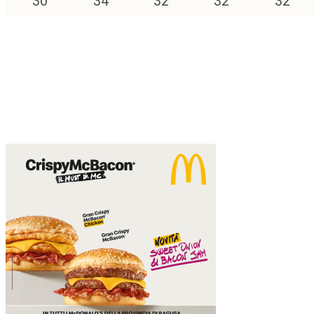
30
°
34
°
32
°
32
°
32
°