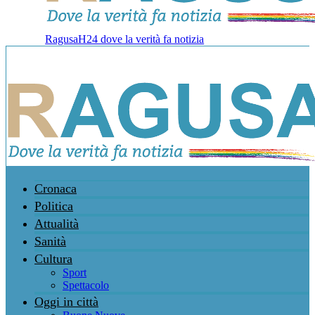
RagusaH24 dove la verità fa notizia
Cronaca
Politica
Attualità
Sanità
Cultura
Sport
Spettacolo
Oggi in città