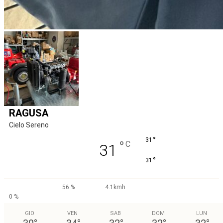
RAGUSA
Cielo Sereno
°
31
°
C
31
°
31
56 %
4.1kmh
0 %
GIO
VEN
SAB
DOM
LUN