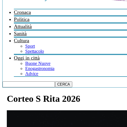
Cronaca
Politica
Attualità
Sanità
Cultura
Sport
Spettacolo
Oggi in città
Buone Nuove
Enogastronomia
Advice
Corteo S Rita 2026