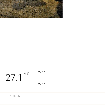
°
27.1
°
C
27.1
°
27.1
1.3kmh