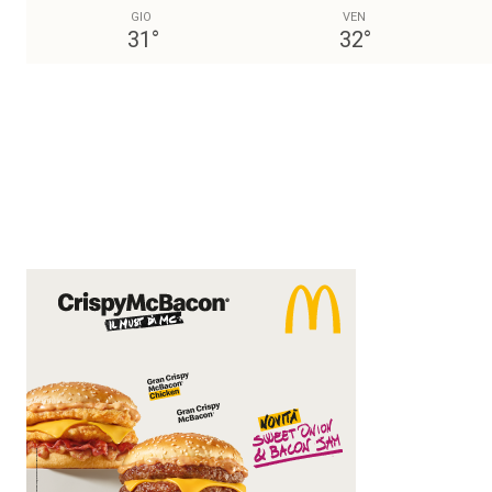
GIO
VEN
31
°
32
°