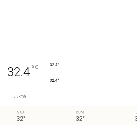
°
32.4
°
C
32.4
°
32.4
6.8kmh
SAB
DOM
32
°
32
°