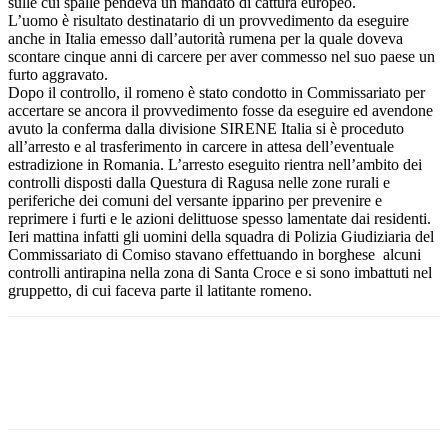
sulle cui spalle pendeva un mandato di cattura europeo.
L’uomo è risultato destinatario di un provvedimento da eseguire
anche in Italia emesso dall’autorità rumena per la quale doveva
scontare cinque anni di carcere per aver commesso nel suo paese un
furto aggravato.
Dopo il controllo, il romeno è stato condotto in Commissariato per
accertare se ancora il provvedimento fosse da eseguire ed avendone
avuto la conferma dalla divisione SIRENE Italia si è proceduto
all’arresto e al trasferimento in carcere in attesa dell’eventuale
estradizione in Romania. L’arresto eseguito rientra nell’ambito dei
controlli disposti dalla Questura di Ragusa nelle zone rurali e
periferiche dei comuni del versante ipparino per prevenire e
reprimere i furti e le azioni delittuose spesso lamentate dai residenti.
Ieri mattina infatti gli uomini della squadra di Polizia Giudiziaria del
Commissariato di Comiso stavano effettuando in borghese alcuni
controlli antirapina nella zona di Santa Croce e si sono imbattuti nel
gruppetto, di cui faceva parte il latitante romeno.
Facebook
Twitter
Pinterest
WhatsApp