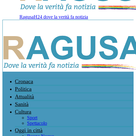
RagusaH24 dove la verità fa notizia
Cronaca
Politica
Attualità
Sanità
Cultura
Sport
Spettacolo
Oggi in città