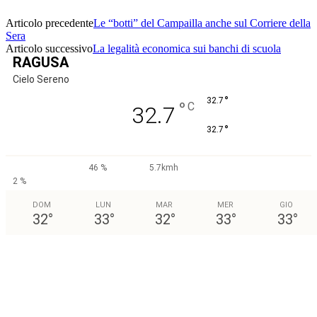
Articolo precedente
Le “botti” del Campailla anche sul Corriere della
Sera
Articolo successivo
La legalità economica sui banchi di scuola
RAGUSA
Cielo Sereno
°
32.7
°
C
32.7
°
32.7
46 %
5.7kmh
2 %
DOM
LUN
MAR
MER
GIO
32
°
33
°
32
°
33
°
33
°