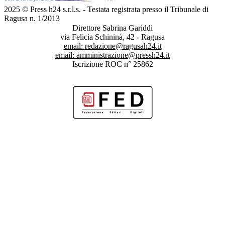
2025 © Press h24 s.r.l.s. - Testata registrata presso il Tribunale di
Ragusa n. 1/2013
Direttore Sabrina Gariddi
via Felicia Schininà, 42 - Ragusa
email:
redazione@ragusah24.it
email:
amministrazione@pressh24.it
Iscrizione ROC n° 25862