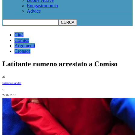
Buone Nuove
Enogastronomia
Advice
Città
Comiso
Argomenti
Cronaca
Latitante rumeno arrestato a Comiso
di
Sabrina Gariddi
-
22.02.2013