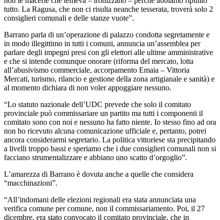
non le macerie che temeva – ironizzano – perché abbiamo ripulito
tutto. La Ragusa, che non ci risulta neanche tesserata, troverà solo 2
consiglieri comunali e delle stanze vuote”.
Barrano parla di un’operazione di palazzo condotta segretamente e
in modo illegittimo in tutti i comuni, annuncia un’assemblea per
parlare degli impegni presi con gli elettori alle ultime amministrative
e che si intende comunque onorare (riforma del mercato, lotta
all’abusivismo commerciale, accorpamento Emaia – Vittoria
Mercati, turismo, rilancio e gestione della zona artigianale e sanità) e
al momento dichiara di non voler appoggiare nessuno.
“Lo statuto nazionale dell’UDC prevede che solo il comitato
provinciale può commissariare un partito ma tutti i componenti il
comitato sono con noi e nessuno ha fatto niente. Io stesso fino ad ora
non ho ricevuto alcuna comunicazione ufficiale e, pertanto, potrei
ancora considerarmi segretario. La politica vittoriese sta precipitando
a livelli troppo bassi e speriamo che i due consiglieri comunali non si
facciano strumentalizzare e abbiano uno scatto d’orgoglio”.
L’amarezza di Barrano è dovuta anche a quelle che considera
“macchinazioni”.
“All’indomani delle elezioni regionali era stata annunciata una
verifica comune per comune, non il commissariamento. Poi, il 27
dicembre, era stato convocato il comitato provinciale, che in