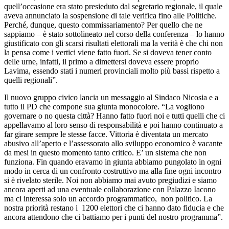
quell’occasione era stato presieduto dal segretario regionale, il quale
aveva annunciato la sospensione di tale verifica fino alle Politiche.
Perché, dunque, questo commissariamento? Per quello che ne
sappiamo – è stato sottolineato nel corso della conferenza – lo hanno
giustificato con gli scarsi risultati elettorali ma la verità è che chi non
la pensa come i vertici viene fatto fuori. Se si doveva tener conto
delle urne, infatti, il primo a dimettersi doveva essere proprio
Lavima, essendo stati i numeri provinciali molto più bassi rispetto a
quelli regionali”.
Il nuovo gruppo civico lancia un messaggio al Sindaco Nicosia e a
tutto il PD che compone sua giunta monocolore. “La vogliono
governare o no questa città? Hanno fatto fuori noi e tutti quelli che ci
appellavamo al loro senso di responsabilità e poi hanno continuato a
far girare sempre le stesse facce. Vittoria è diventata un mercato
abusivo all’aperto e l’assessorato allo sviluppo economico è vacante
da mesi in questo momento tanto critico. E’ un sistema che non
funziona. Fin quando eravamo in giunta abbiamo pungolato in ogni
modo in cerca di un confronto costruttivo ma alla fine ogni incontro
si è rivelato sterile. Noi non abbiamo mai avuto pregiudizi e siamo
ancora aperti ad una eventuale collaborazione con Palazzo Iacono
ma ci interessa solo un accordo programmatico, non politico. La
nostra priorità restano i 1200 elettori che ci hanno dato fiducia e che
ancora attendono che ci battiamo per i punti del nostro programma”.