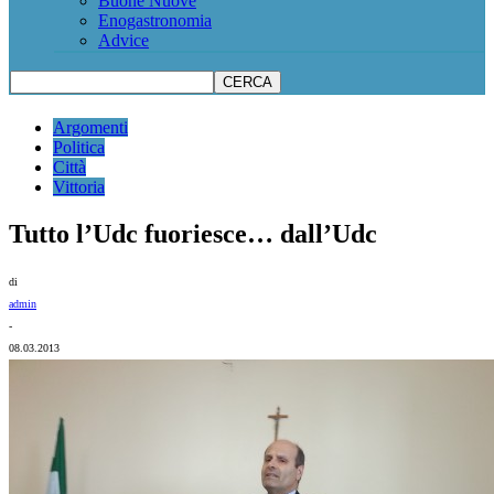
Buone Nuove
Enogastronomia
Advice
Argomenti
Politica
Città
Vittoria
Tutto l’Udc fuoriesce… dall’Udc
di
admin
-
08.03.2013