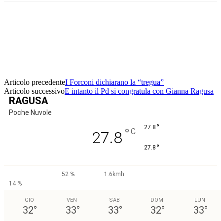
Facebook
Twitter
Pinterest
WhatsApp
Articolo precedente
I Forconi dichiarano la “tregua”
Articolo successivo
E intanto il Pd si congratula con Gianna Ragusa
RAGUSA
Poche Nuvole
°
27.8
°
C
27.8
°
27.8
52 %
1.6kmh
14 %
GIO
VEN
SAB
DOM
LUN
32
°
33
°
33
°
32
°
33
°