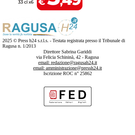
2025 © Press h24 s.r.l.s. - Testata registrata presso il Tribunale di
Ragusa n. 1/2013
Direttore Sabrina Gariddi
via Felicia Schininà, 42 - Ragusa
email:
redazione@ragusah24.it
email:
amministrazione@pressh24.it
Iscrizione ROC n° 25862