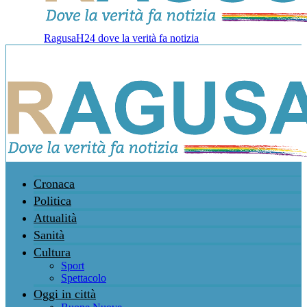
RagusaH24 dove la verità fa notizia
Cronaca
Politica
Attualità
Sanità
Cultura
Sport
Spettacolo
Oggi in città