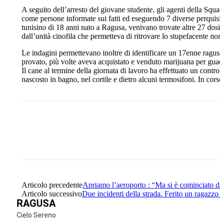
A seguito dell’arresto del giovane studente, gli agenti della Sq
come persone informate sui fatti ed eseguendo 7 diverse perquisiz
tunisino di 18 anni nato a Ragusa, venivano trovate altre 27 dosi
dall’unità cinofila che permetteva di ritrovare lo stupefacente non
Le indagini permettevano inoltre di identificare un 17enne ragusan
provato, più volte aveva acquistato e venduto marijuana per gu
Il cane al termine della giornata di lavoro ha effettuato un contro
nascosto in bagno, nel cortile e dietro alcuni termosifoni. In co
Share
Facebook
Twitter
Articolo precedente
Apriamo l’aeroporto : “Ma si è cominciato d
Articolo successivo
Due incidenti della strada. Ferito un ragazzo
RAGUSA
Cielo Sereno