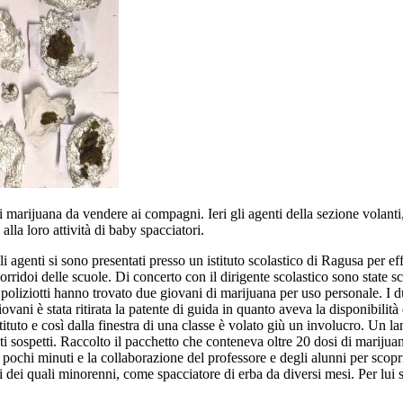
i marijuana da vendere ai compagni. Ieri gli agenti della sezione volanti
alla loro attività di baby spacciatori.
i agenti si sono presentati presso un istituto scolastico di Ragusa per eff
rridoi delle scuole. Di concerto con il dirigente scolastico sono state sce
 poliziotti hanno trovato due giovani di marijuana per uso personale. I d
ovani è stata ritirata la patente di guida in quanto aveva la disponibilità
stituto e così dalla finestra di una classe è volato giù un involucro. Un l
 sospetti. Raccolto il pacchetto che conteneva oltre 20 dosi di marijuana
i pochi minuti e la collaborazione del professore e degli alunni per scopri
 dei quali minorenni, come spacciatore di erba da diversi mesi. Per lui s