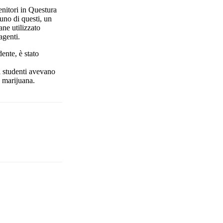
enitori in Questura
uno di questi, un
ane utilizzato
agenti.
ente, è stato
li studenti avevano
a marijuana.