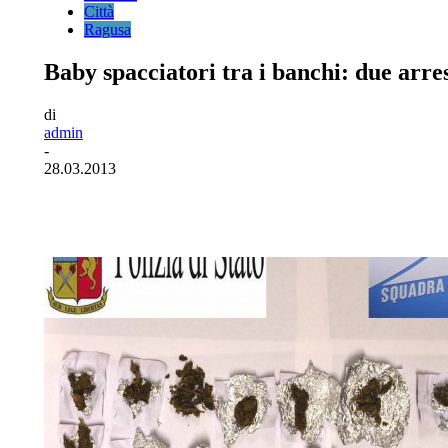
Città
Ragusa
Baby spacciatori tra i banchi: due arre
di
admin
-
28.03.2013
Facebook
Twitter
Pinterest
WhatsA