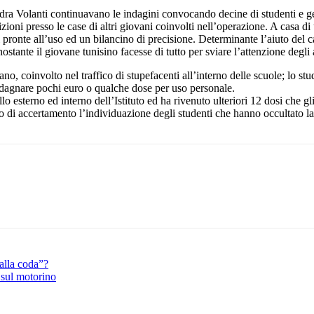
uadra Volanti continuavano le indagini convocando decine di studenti e g
ioni presso le case di altri giovani coinvolti nell’operazione. A casa di 
 pronte all’uso ed un bilancino di precisione. Determinante l’aiuto del c
ostante il giovane tunisino facesse di tutto per sviare l’attenzione degli 
o, coinvolto nel traffico di stupefacenti all’interno delle scuole; lo stud
adagnare pochi euro o qualche dose per uso personale.
llo esterno ed interno dell’Istituto ed ha rivenuto ulteriori 12 dosi che g
rso di accertamento l’individuazione degli studenti che hanno occultato l
Pinterest
WhatsApp
alla coda”?
 sul motorino