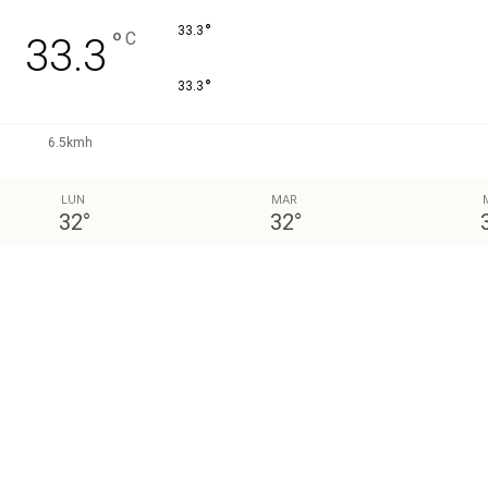
°
33.3
°
C
33.3
°
33.3
6.5kmh
LUN
MAR
32
°
32
°