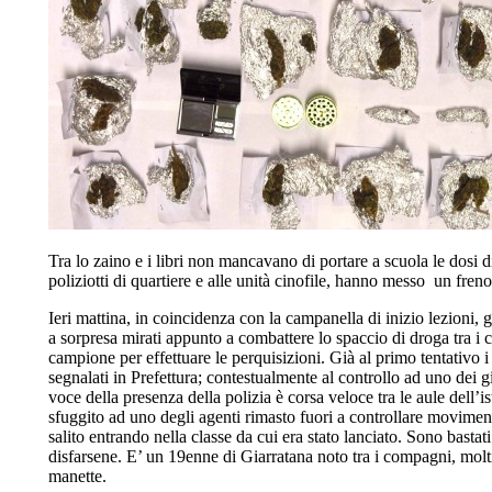
Tra lo zaino e i libri non mancavano di portare a scuola le dosi d
poliziotti di quartiere e alle unità cinofile, hanno messo un freno 
Ieri mattina, in coincidenza con la campanella di inizio lezioni, gl
a sorpresa mirati appunto a combattere lo spaccio di droga tra i co
campione per effettuare le perquisizioni. Già al primo tentativo i
segnalati in Prefettura; contestualmente al controllo ad uno dei gi
voce della presenza della polizia è corsa veloce tra le aule dell’i
sfuggito ad uno degli agenti rimasto fuori a controllare movimenti
salito entrando nella classe da cui era stato lanciato. Sono bastat
disfarsene. E’ un 19enne di Giarratana noto tra i compagni, molti
manette.