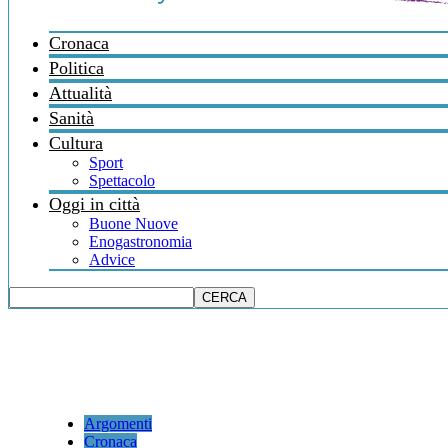
Cronaca
Politica
Attualità
Sanità
Cultura
Sport
Spettacolo
Oggi in città
Buone Nuove
Enogastronomia
Advice
Argomenti
Cronaca