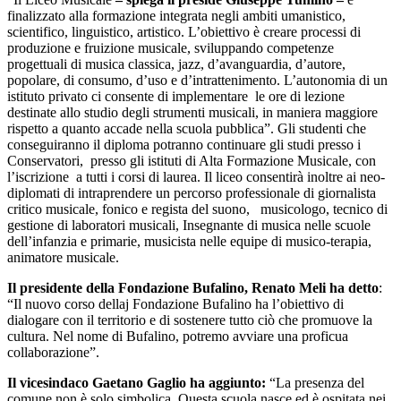
finalizzato alla formazione integrata negli ambiti umanistico,
scientifico, linguistico, artistico. L’obiettivo è creare processi di
produzione e fruizione musicale, sviluppando competenze
progettuali di musica classica, jazz, d’avanguardia, d’autore,
popolare, di consumo, d’uso e d’intrattenimento. L’autonomia di un
istituto privato ci consente di implementare le ore di lezione
destinate allo studio degli strumenti musicali, in maniera maggiore
rispetto a quanto accade nella scuola pubblica”. Gli studenti che
conseguiranno il diploma potranno continuare gli studi presso i
Conservatori, presso gli istituti di Alta Formazione Musicale, con
l’iscrizione a tutti i corsi di laurea. Il liceo consentirà inoltre ai neo-
diplomati di intraprendere un percorso professionale di giornalista
critico musicale, fonico e regista del suono, musicologo, tecnico di
gestione di laboratori musicali, Insegnante di musica nelle scuole
dell’infanzia e primarie, musicista nelle equipe di musico-terapia,
animatore musicale.
Il presidente della Fondazione Bufalino, Renato Meli ha detto
:
“Il nuovo corso dellaj Fondazione Bufalino ha l’obiettivo di
dialogare con il territorio e di sostenere tutto ciò che promuove la
cultura. Nel nome di Bufalino, potremo avviare una proficua
collaborazione”.
Il vicesindaco Gaetano Gaglio ha aggiunto:
“La presenza del
comune non è solo simbolica. Questa scuola nasce ed è ospitata nei