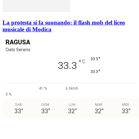
La protesta si fa suonando: il flash mob del liceo
musicale di Modica
RAGUSA
Cielo Sereno
°
33.3
°
C
33.3
°
33.3
41 %
6.5kmh
0 %
SAB
DOM
LUN
MAR
MER
33
°
33
°
32
°
32
°
33
°