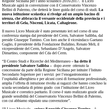
Regione Siciliana per l’anno scolastico 2016/2017. Il Liceo
Musicale agirà in convenzione con il Conservatorio Vincenzo
Bellini di Palermo, che detterà le linee guida del corso di
studi.
La
nuova istituzione scolastica si rivolge ad un ampio bacino di
utenza, che abbraccia il versante occidentale della provincia e i
territori di Gela, Niscemi, Licata, Caltagirone.
Il nuovo Liceo Musicale è stato presentato ieri nel corso di una
conferenza stampa dal presidente del Cerm, Salvatore Salibba, dal
presid
e Giuseppe Tumino. Con loro anche il vicesindaco Gaetano
Gaglio, il presidente della Fondazione Bufalino, Renato Meli, il
vicepresidente del Cerm, Sebastiano D’Angelo, Salvatore
Dimartino, componente del Cda del Cerm.
“Il
Centro Studi e Ricerche del Mediterraneo
– ha detto il
presidente Salvatore Salibba –
dopo avere ottenuto la
concessione da parte della Regione Siciliana per istituire l’Istituto
Secondario Superiore per i servizi per l’enogastronomia e
l’ospitalità alberghiera e per alcuni corsi di formazione professionale,
amplia l’offerta di istruzione rivolta ai ragazzi che hanno concluso la
scuola secondaria di primo grado con l’istituzione del Liceo
Musicale e coreutico paritario. Il corso è stato realizzato grazie alla
grande sensibilità del Conservatorio Vincenzo Bellini di Palermo,
con cui abbiamo stipulato una convenzione”.
“Il Liceo Musicale
– spiega il preside Giuseppe Tumino –
è