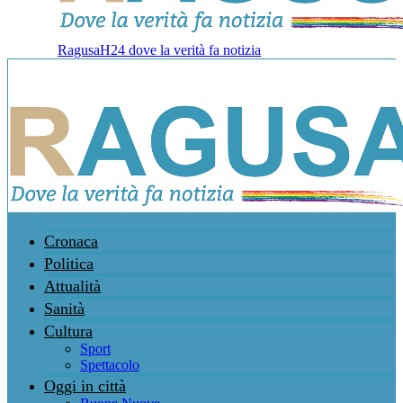
RagusaH24 dove la verità fa notizia
Cronaca
Politica
Attualità
Sanità
Cultura
Sport
Spettacolo
Oggi in città