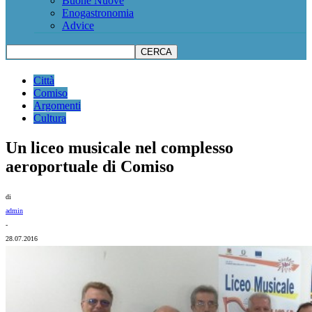
Buone Nuove
Enogastronomia
Advice
Città
Comiso
Argomenti
Cultura
Un liceo musicale nel complesso
aeroportuale di Comiso
di
admin
-
28.07.2016