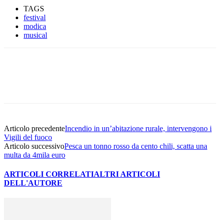
TAGS
festival
modica
musical
Facebook
Twitter
Pinterest
WhatsApp
Articolo precedente
Incendio in un’abitazione rurale, intervengono i
Vigili del fuoco
Articolo successivo
Pesca un tonno rosso da cento chili, scatta una
multa da 4mila euro
ARTICOLI CORRELATI
ALTRI ARTICOLI
DELL'AUTORE