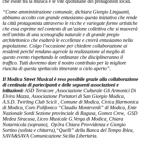
che esiste tra la musica e le vite quotidiane dei protagonisti locali.
“Come amministrazione comunale, dichiara Giorgio Linguanti,
abbiamo accolto con grande entusiasmo questa iniziativa che rende
la città protagonista attraverso le ricche e variegate forme artistiche
che essa esprime nel contesto di un’azione collettiva che si muoverà
nell’ambito di una scenografia naturale e di grande pregio
architettonico che esalterà le eccellenze e creerà entusiasmo nella
popolazione. Colgo l’occasione per chiedere collaborazione ai
residenti perché rendano agevole la realizzazione al meglio di
questo evento rispettando le ordinanze che disciplineranno il
traffico. Tutti dovremo dare il nostro contributo per la migliore
riuscita di questa spettacolo itinerante a cielo aperto”.
Il Modica Street Musical è reso possibile grazie alla collaborazione
di centinaia di partecipanti e delle seguenti associazioni e
istituzioni:
ASD Tersicore ,Associazione Culturale Gli Armonici Di
Elvira Mazza, Associazione Portatori di San Giorgio Modica,
A.S.D. Twirling Club Scicli , Comune di Modica, Civica filarmonica
di Modica, Coro Polifonico “Claudio Monteverdi” di Modica, Ente
Nazionale Sordi Sezione provinciale di Ragusa, Gomez Crew,
GSD
Medea Siracusa, Liceo Musicale G.Verga di Modica, Chiara
Notarnicola (soprano), Op3ra Chiara Provvidenza e Giorgio
Sortino (solista e chitarra),“Quelli” della Banca del Tempo Iblea,
SAVA&SAVA Comunicazione Sicilia Libertaria.