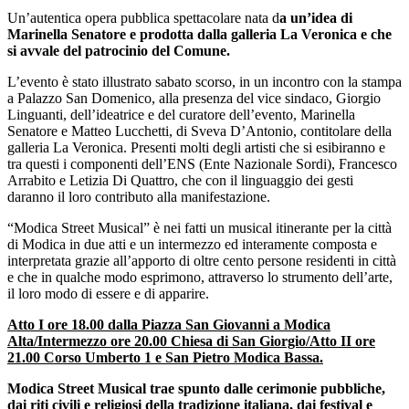
Un’autentica opera pubblica spettacolare nata d
a un’idea di
Marinella Senatore e prodotta dalla galleria La Veronica e che
si avvale del patrocinio del Comune.
L’evento è stato illustrato sabato scorso, in un incontro con la stampa
a Palazzo San Domenico, alla presenza del vice sindaco, Giorgio
Linguanti, dell’ideatrice e del curatore dell’evento, Marinella
Senatore e Matteo Lucchetti, di Sveva D’Antonio, contitolare della
galleria La Veronica. Presenti molti degli artisti che si esibiranno e
tra questi i componenti dell’ENS (Ente Nazionale Sordi), Francesco
Arrabito e Letizia Di Quattro, che con il linguaggio dei gesti
daranno il loro contributo alla manifestazione.
“Modica Street Musical” è nei fatti un musical itinerante per la città
di Modica in due atti e un intermezzo ed interamente composta e
interpretata grazie all’apporto di oltre cento persone residenti in città
e che in qualche modo esprimono, attraverso lo strumento dell’arte,
il loro modo di essere e di apparire.
Atto I ore 18.00 dalla Piazza San Giovanni a Modica
Alta/Intermezzo ore 20.00 Chiesa di San Giorgio/Atto II ore
21.00 Corso Umberto 1 e San Pietro Modica Bassa.
Modica Street Musical trae spunto dalle cerimonie pubbliche,
dai riti civili e religiosi della tradizione italiana, dai festival e