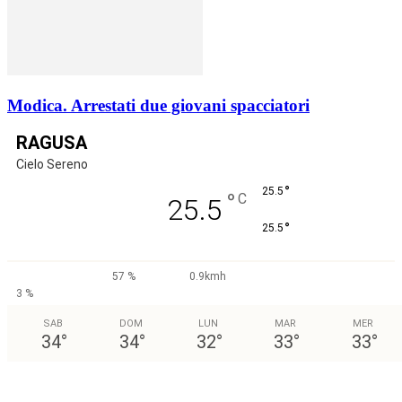
Modica. Arrestati due giovani spacciatori
RAGUSA
Cielo Sereno
°
25.5
°
C
25.5
°
25.5
57 %
0.9kmh
3 %
SAB
DOM
LUN
MAR
MER
34
°
34
°
32
°
33
°
33
°