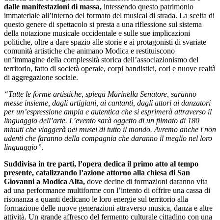
dalle manifestazioni di massa,
intessendo questo patrimonio
immateriale all’interno del formato del musical di strada. La scelta di
questo genere di spettacolo si presta a una riflessione sul sistema
della notazione musicale occidentale e sulle sue implicazioni
politiche, oltre a dare spazio alle storie e ai protagonisti di svariate
comunità artistiche che animano Modica e restituiscono
un’immagine della complessità storica dell’associazionismo del
territorio, fatto di società operaie, corpi bandistici, cori e nuove realtà
di aggregazione sociale.
“Tutte le forme artistiche, spiega Marinella Senatore, saranno
messe insieme, dagli artigiani, ai cantanti, dagli attori ai danzatori
per un’espressione ampia e autentica che si esprimerà attraverso il
linguaggio dell’arte. L’evento sarà oggetto di un filmato di 180
minuti che viaggerà nei musei di tutto il mondo. Avremo anche i non
udenti che faranno della compagnia che daranno il meglio nel loro
linguaggio”.
Suddivisa in tre parti, l’opera dedica il primo atto al tempo
presente, catalizzando l’azione attorno alla chiesa di San
Giovanni a Modica Alta,
dove decine di formazioni daranno vita
ad una performance multiforme con l’intento di offrire una cassa di
risonanza a quanti dedicano le loro energie sul territorio alla
formazione delle nuove generazioni attraverso musica, danza e altre
attività. Un grande affresco del fermento culturale cittadino con una