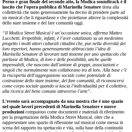
Perno e gran finale del secondo atto, la Modica soundtrack è il
lascito che l’opera pubblica di Marinella Senatore
dona alla
collettività che tanto generosamente ha deciso di prendere parte ad
un musical che li riguardasse e che proiettasse altrove la complessità
dello stare insieme e del fare comunità oggi.
“Il Modica Street Musical è un’occasione unica, afferma Matteo
Lucchetti. Irripetibile, infatti, è l’aver catalizzato su un medesimo
progetto i molti attori culturali cittadini che, pur nella diversità dei
loro repertori, hanno generosamente abbracciato l’idea di
Marinella Senatore di lavorare tutti insieme per uno spettacolo che
parlasse di Modica, di loro e delle possibilità, anche quelle
impensabili, che nascono dall’unione di gruppi, associazioni e
singoli che normalmente non collaborano tra di loro. Alla base c’è
la riscoperta dell’aggregazione sociale come potenziale di
costruzione dello stare insieme, del fare comunità, di riconoscersi
come corpo sociale quando si lascia l’individualità per il collettivo,
alla ricerca del bene comune attraverso l’arte”.
L’evento sarà accompagnato da una mostra che è uno spazio
nel quale lavori precedenti di Marinella Senatore e nuove
produzioni
compaiono come documenti e materiali di riferimento
per la progettazione della Modica Street Musical, oltre che a
rappresentare uno spazio di riflessione sul musical come messa in
scena del rapporto tra spettacolo e vita, sulla base della continuità