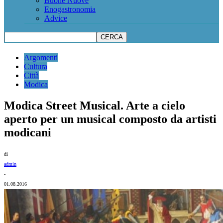
Buone Nuove
Enogastronomia
Advice
Argomenti
Cultura
Città
Modica
Modica Street Musical. Arte a cielo
aperto per un musical composto da artisti
modicani
di
admin
-
01.08.2016