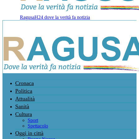
RagusaH24 dove la verità fa notizia
Cronaca
Politica
Attualità
Sanità
Cultura
Sport
Spettacolo
Oggi in città