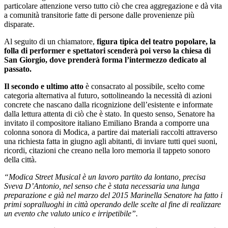
particolare attenzione verso tutto ciò che crea aggregazione e dà vita
a comunità transitorie fatte di persone dalle provenienze più
disparate.
Al seguito di un chiamatore,
figura tipica del teatro popolare, la
folla di performer e spettatori scenderà poi verso la chiesa di
San Giorgio, dove prenderà forma l’intermezzo dedicato al
passato.
Il secondo e ultimo atto
è consacrato al possibile, scelto come
categoria alternativa al futuro, sottolineando la necessità di azioni
concrete che nascano dalla ricognizione dell’esistente e informate
dalla lettura attenta di ciò che è stato. In questo senso, Senatore ha
invitato il compositore italiano Emiliano Branda a comporre una
colonna sonora di Modica, a partire dai materiali raccolti attraverso
una richiesta fatta in giugno agli abitanti, di inviare tutti quei suoni,
ricordi, citazioni che creano nella loro memoria il tappeto sonoro
della città.
“Modica Street Musical è un lavoro partito da lontano, precisa
Sveva D’Antonio, nel senso che è stata necessaria una lunga
preparazione e già nel marzo del 2015 Marinella Senatore ha fatto i
primi sopralluoghi in città operando delle scelte al fine di realizzare
un evento che valuto unico e irripetibile”.