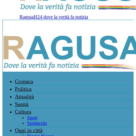
RagusaH24 dove la verità fa notizia
Cronaca
Politica
Attualità
Sanità
Cultura
Sport
Spettacolo
Oggi in città