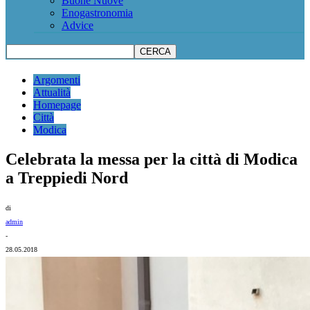
Buone Nuove
Enogastronomia
Advice
Argomenti
Attualità
Homepage
Città
Modica
Celebrata la messa per la città di Modica
a Treppiedi Nord
di
admin
-
28.05.2018