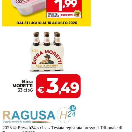
2025 © Press h24 s.r.l.s. - Testata registrata presso il Tribunale di