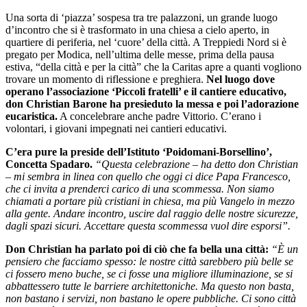
Una sorta di ‘piazza’ sospesa tra tre palazzoni, un grande luogo
d’incontro che si è trasformato in una chiesa a cielo aperto, in
quartiere di periferia, nel ‘cuore’ della città. A Treppiedi Nord si è
pregato per Modica, nell’ultima delle messe, prima della pausa
estiva, “della città e per la città” che la Caritas apre a quanti vogliono
trovare un momento di riflessione e preghiera.
Nel luogo dove
operano l’associazione ‘Piccoli fratelli’ e il cantiere educativo,
don Christian Barone ha presieduto la messa e poi l’adorazione
eucaristica.
A concelebrare anche padre Vittorio. C’erano i
volontari, i giovani impegnati nei cantieri educativi.
C’era pure la preside dell’Istituto ‘Poidomani-Borsellino’,
Concetta Spadaro.
“Questa celebrazione – ha detto don Christian
– mi sembra in linea con quello che oggi ci dice Papa Francesco,
che ci invita a prenderci carico di una scommessa. Non siamo
chiamati a portare più cristiani in chiesa, ma più Vangelo in mezzo
alla gente. Andare incontro, uscire dal raggio delle nostre sicurezze,
dagli spazi sicuri. Accettare questa scommessa vuol dire esporsi”.
Don Christian ha parlato poi di ciò che fa bella una città:
“È un
pensiero che facciamo spesso: le nostre città sarebbero più belle se
ci fossero meno buche, se ci fosse una migliore illuminazione, se si
abbattessero tutte le barriere architettoniche. Ma questo non basta,
non bastano i servizi, non bastano le opere pubbliche. Ci sono città