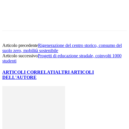
Facebook
Twitter
Pinterest
WhatsApp
Articolo precedente
Rigenerazione del centro storico, consumo del
suolo zero, mobilità sostenibile
Articolo successivo
Progetti di educazione stradale, coinvolti 1000
studenti
ARTICOLI CORRELATI
ALTRI ARTICOLI
DELL'AUTORE