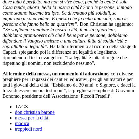
dove tutto è perfetto, ma non si vive bene, perché la gente è sola.
Cosa rende, allora, bella la nostra città? Sono le persone, il modo
come stanno insieme tra loro. Se diventano più solidali, se
imparano a condividere. È questo che fa bella una città, sono le
persone che fanno bello un quartiere”.
Don Christian ha aggiunto:
“Se vogliamo cambiare la nostra città, il nostro quartiere,
dobbiamo promuovere ciò che è bene per le persone, dobbiamo
diffondere il Vangelo insieme a una cultura fatta di solidarietà e
soprattutto di legalità”.
Ha fatto riferimento al ricordo della strage di
Capaci, spiegando poi la differenza tra legalità e legalismo,
riprendendo il testo evangelico: “La legalità è fatta di regole che
rispettino gli uomini, non escludendo nessuno”.
Al termine della messa, un momento di adorazione,
con diverse
preghiere per i ragazzi dei cantieri educativi, per gli animatori e per
tutti i giovani della città. “Esistiamo da 30 anni, o Signore, e dacci la
forza di essere ancora testimoni”, la preghiera semplice di Giovanni
Bonomo, presidente dell’Associazione ‘Piccoli Fratelli’.
TAGS
don christian barone
messa per la città
modica
treppiedi nord