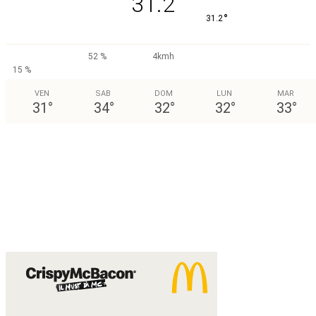
31.2
°
31.2
52 %
4kmh
15 %
VEN
SAB
DOM
LUN
MAR
31
°
34
°
32
°
32
°
33
°