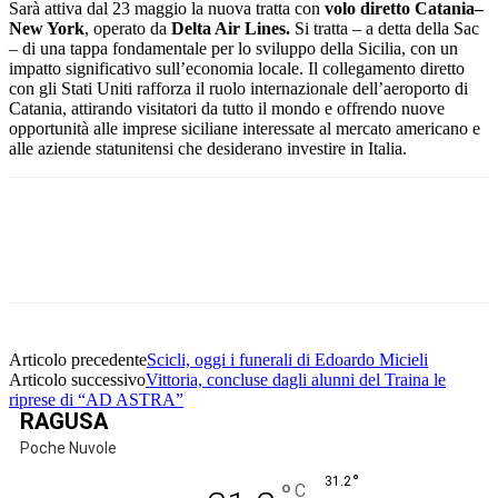
Sarà attiva dal 23 maggio la nuova tratta con
volo diretto Catania–
New York
, operato da
Delta Air Lines.
Si tratta – a detta della Sac
– di una tappa fondamentale per lo sviluppo della Sicilia, con un
impatto significativo sull’economia locale. Il collegamento diretto
con gli Stati Uniti rafforza il ruolo internazionale dell’aeroporto di
Catania, attirando visitatori da tutto il mondo e offrendo nuove
opportunità alle imprese siciliane interessate al mercato americano e
alle aziende statunitensi che desiderano investire in Italia.
Facebook
Twitter
Pinterest
WhatsApp
Articolo precedente
Scicli, oggi i funerali di Edoardo Micieli
Articolo successivo
Vittoria, concluse dagli alunni del Traina le
riprese di “AD ASTRA”
RAGUSA
Poche Nuvole
°
31.2
°
C