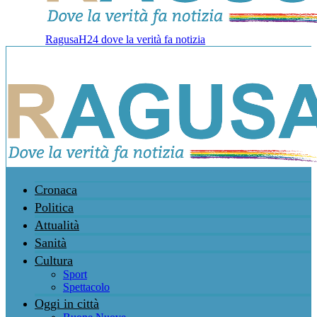
RagusaH24 dove la verità fa notizia
Cronaca
Politica
Attualità
Sanità
Cultura
Sport
Spettacolo
Oggi in città