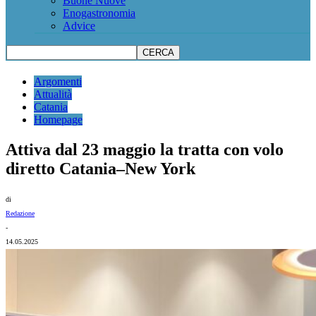
Buone Nuove
Enogastronomia
Advice
Argomenti
Attualità
Catania
Homepage
Attiva dal 23 maggio la tratta con volo
diretto Catania–New York
di
Redazione
-
14.05.2025