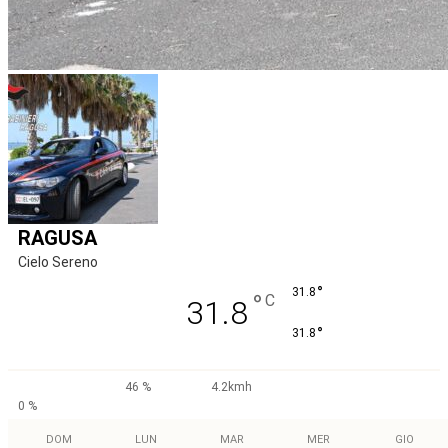
RAGUSA
Cielo Sereno
°
31.8
°
C
31.8
°
31.8
46 %
4.2kmh
0 %
DOM
LUN
MAR
MER
GIO