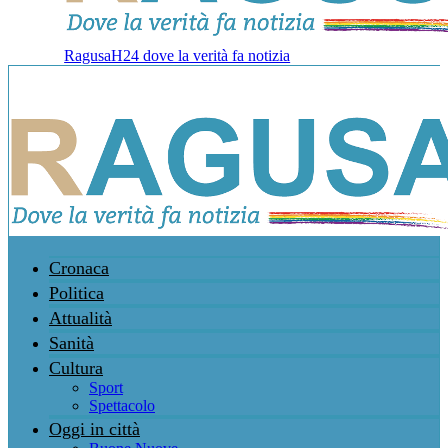
RagusaH24 dove la verità fa notizia
Cronaca
Politica
Attualità
Sanità
Cultura
Sport
Spettacolo
Oggi in città