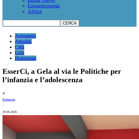
Buone Nuove
Enogastronomia
Advice
Argomenti
Attualità
Città
Gela
Homepage
EsserCi, a Gela al via le Politiche per
l’infanzia e l’adolescenza
di
Redazione
-
29.06.2026