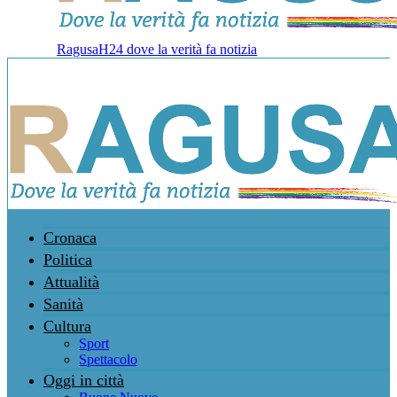
RagusaH24 dove la verità fa notizia
Cronaca
Politica
Attualità
Sanità
Cultura
Sport
Spettacolo
Oggi in città