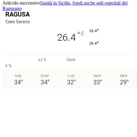
Articolo successivo
Sanità in Sicilia, fondi anche agli ospedali del
Ragusano
RAGUSA
Cielo Sereno
°
26.4
°
C
26.4
°
26.4
62 %
1kmh
6 %
SAB
DOM
LUN
MAR
MER
34
°
34
°
32
°
33
°
29
°