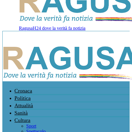
RagusaH24 dove la verità fa notizia
Cronaca
Politica
Attualità
Sanità
Cultura
Sport
Spettacolo