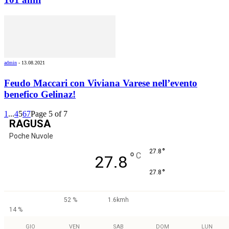
admin
-
13.08.2021
Feudo Maccari con Viviana Varese nell’evento
benefico Gelinaz!
1
...
4
5
6
7
Page 5 of 7
RAGUSA
Poche Nuvole
°
27.8
°
C
27.8
°
27.8
52 %
1.6kmh
14 %
GIO
VEN
SAB
DOM
LUN