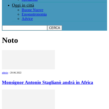
Oggi in città
Buone Nuove
Enogastronomia
Advice
Noto
admin
-
29.06.2022
Monsignor Antonio Staglianò andrà in Africa