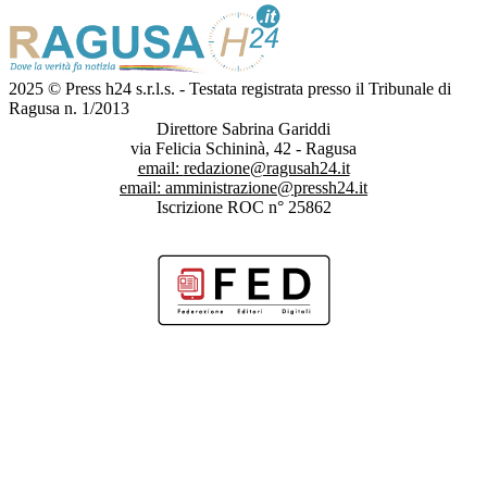
2025 © Press h24 s.r.l.s. - Testata registrata presso il Tribunale di
Ragusa n. 1/2013
Direttore Sabrina Gariddi
via Felicia Schininà, 42 - Ragusa
email:
redazione@ragusah24.it
email:
amministrazione@pressh24.it
Iscrizione ROC n° 25862