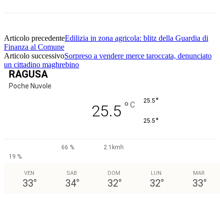
Articolo precedente
Edilizia in zona agricola: blitz della Guardia di
Finanza al Comune
Articolo successivo
Sorpreso a vendere merce taroccata, denunciato
un cittadino maghrebino
RAGUSA
Poche Nuvole
°
25.5
°
C
25.5
°
25.5
66 %
2.1kmh
19 %
VEN
SAB
DOM
LUN
MAR
33
°
34
°
32
°
32
°
33
°