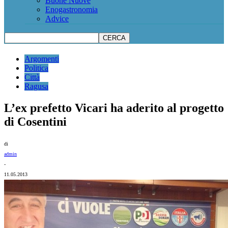
Buone Nuove
Enogastronomia
Advice
Argomenti
Politica
Città
Ragusa
L’ex prefetto Vicari ha aderito al progetto
di Cosentini
di
admin
-
11.05.2013