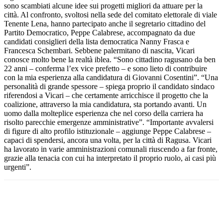
sono scambiati alcune idee sui progetti migliori da attuare per la
città. Al confronto, svoltosi nella sede del comitato elettorale di viale
Tenente Lena, hanno partecipato anche il segretario cittadino del
Partito Democratico, Peppe Calabrese, accompagnato da due
candidati consiglieri della lista democratica Nanny Frasca e
Francesca Schembari. Sebbene palermitano di nascita, Vicari
conosce molto bene la realtà iblea. “Sono cittadino ragusano da ben
22 anni – conferma l’ex vice prefetto – e sono lieto di contribuire
con la mia esperienza alla candidatura di Giovanni Cosentini”. “Una
personalità di grande spessore – spiega proprio il candidato sindaco
riferendosi a Vicari – che certamente arricchisce il progetto che la
coalizione, attraverso la mia candidatura, sta portando avanti. Un
uomo dalla molteplice esperienza che nel corso della carriera ha
risolto parecchie emergenze amministrative”. “Importante avvalersi
di figure di alto profilo istituzionale – aggiunge Peppe Calabrese –
capaci di spendersi, ancora una volta, per la città di Ragusa. Vicari
ha lavorato in varie amministrazioni comunali riuscendo a far fronte,
grazie alla tenacia con cui ha interpretato il proprio ruolo, ai casi più
urgenti”.
Facebook
Twitter
Pinterest
WhatsApp