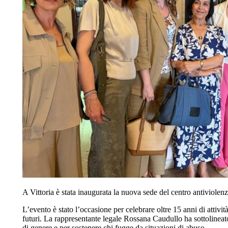
A Vittoria è stata inaugurata la nuova sede del centro antiviolen
L’evento è stato l’occasione per celebrare oltre 15 anni di attivit
futuri. La rappresentante legale Rossana Caudullo ha sottolineat
di genere e per sostenere chi fugge da situazioni di abuso.