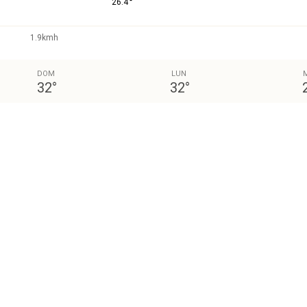
°
26.4
1.9kmh
DOM
LUN
32
°
32
°