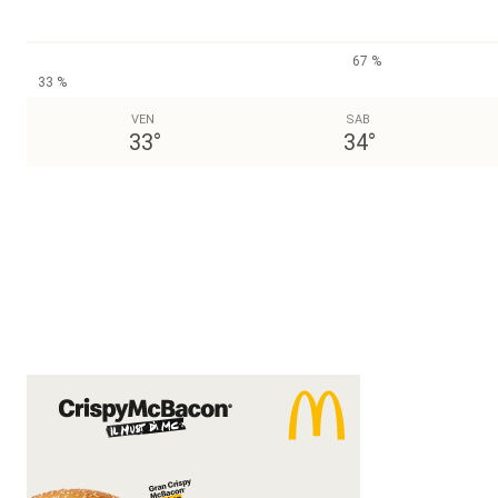
67 %
33 %
VEN
SAB
33
°
34
°