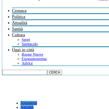
Cronaca
Politica
Attualità
Sanità
Cultura
Sport
Spettacolo
Oggi in città
Buone Nuove
Enogastronomia
Advice
Argomenti
Attualità