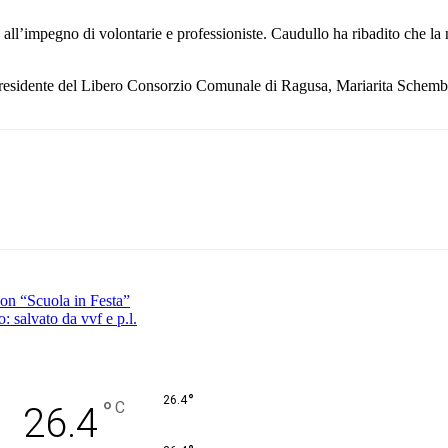
e all’impegno di volontarie e professioniste. Caudullo ha ribadito che la
 presidente del Libero Consorzio Comunale di Ragusa, Mariarita Schemb
Pinterest
WhatsApp
 con “Scuola in Festa”
: salvato da vvf e p.l.
°
26.4
°
C
26.4