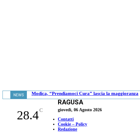
Modica, “Prendiamoci Cura” lascia la maggioranza
NEWS
RAGUSA
- 18.41
C
giovedì, 06 Agosto 2026
28.4
Contatti
Cookie – Policy
Redazione